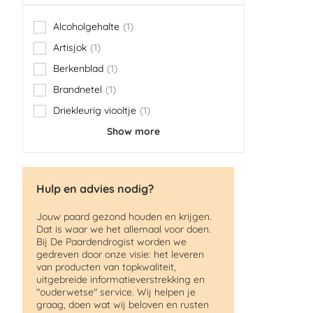
Alcoholgehalte
1
item
Artisjok
1
item
Berkenblad
1
item
Brandnetel
1
item
Driekleurig viooltje
1
item
Show more
Hulp en advies nodig?
Jouw paard gezond houden en krijgen.
Dat is waar we het allemaal voor doen.
Bij De Paardendrogist worden we
gedreven door onze visie: het leveren
van producten van topkwaliteit,
uitgebreide informatieverstrekking en
"ouderwetse" service. Wij helpen je
graag, doen wat wij beloven en rusten