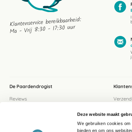
Klantenservice bereikbaarheid:
Ma - Vrij 8:30 - 17:30 uur
De Paardendrogist
Klanten
Reviews
Verzend
Over ons
Bezorgs
Deze website maakt gebru
Vacatures
Betaalwi
We gebruiken cookies om c
Contact
Retour
bieden en om ons websitev