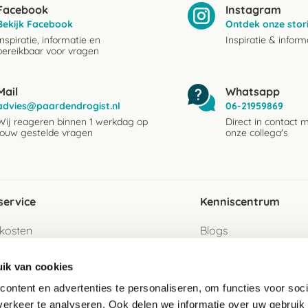
Facebook
Instagram
Bekijk Facebook
Ontdek onze stor
Inspiratie, informatie en
Inspiratie & inform
bereikbaar voor vragen
Mail
Whatsapp
advies@paardendrogist.nl
06-21959869
Wij reageren binnen 1 werkdag op
Direct in contact 
jouw gestelde vragen
onze collega's
service
Kenniscentrum
kosten
Blogs
ervice
Ingredientenwijzer
ik van cookies
jzen
Merken
ontent en advertenties te personaliseren, om functies voor soci
erkeer te analyseren. Ook delen we informatie over uw gebruik