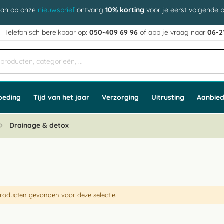
aan op onze
nieuwsbrief
ontvang
10% korting
voor je eerst volgende b
j
Telefonisch bereikbaar op:
050-409 69 96
of app
e vraag naar
06-2
oeding
Tijd van het jaar
Verzorging
Uitrusting
Aanbied
Drainage & detox
roducten gevonden voor deze selectie.