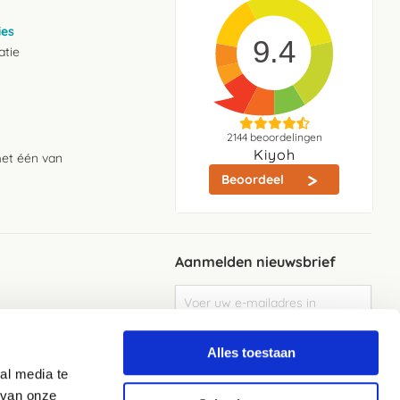
ies
9.4
atie
2144
beoordelingen
Kiyoh
met één van
Beoordeel
Aanmelden nieuwsbrief
Abonneer
u
op
Meld je aan
onze
Alles toestaan
nieuwsbrief
al media te
Elke week de beste acties en het laaste
nieuws in je eigen mailbox
 van onze