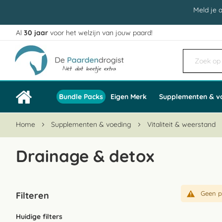
Meld je 
Al
30 jaar
voor het welzijn van jouw paard!
Ga
naar
de
inhoud
Bundle Packs
Eigen Merk
Supplementen & v
Home
Supplementen & voeding
Vitaliteit & weerstand
Drainage & detox
Geen p
Filteren
Huidige filters