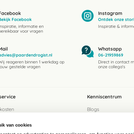
Facebook
Instagram
Bekijk Facebook
Ontdek onze stor
Inspiratie, informatie en
Inspiratie & inform
bereikbaar voor vragen
Mail
Whatsapp
advies@paardendrogist.nl
06-21959869
Wij reageren binnen 1 werkdag op
Direct in contact 
jouw gestelde vragen
onze collega's
service
Kenniscentrum
kosten
Blogs
ervice
Ingredientenwijzer
ik van cookies
jzen
Merken