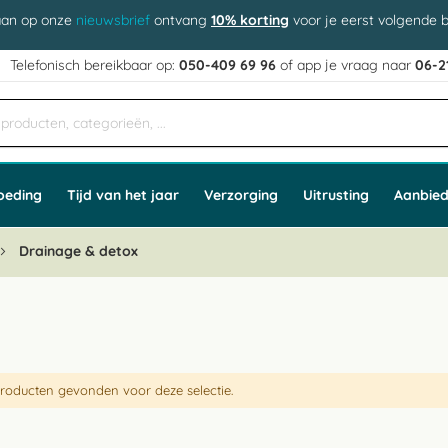
aan op onze
nieuwsbrief
ontvang
10% korting
voor je eerst volgende b
j
Telefonisch bereikbaar op:
050-409 69 96
of app
e vraag naar
06-2
oeding
Tijd van het jaar
Verzorging
Uitrusting
Aanbied
Drainage & detox
roducten gevonden voor deze selectie.