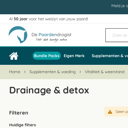
Meld je 
Al
30 jaar
voor het welzijn van jouw paard!
Ga
naar
de
inhoud
Bundle Packs
Eigen Merk
Supplementen & v
Home
Supplementen & voeding
Vitaliteit & weerstand
Drainage & detox
Geen p
Filteren
Huidige filters