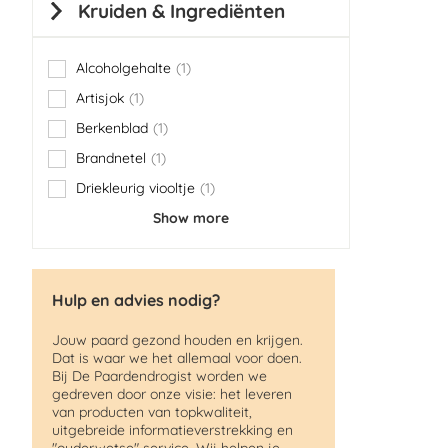
Kruiden & Ingrediënten
Alcoholgehalte
1
item
Artisjok
1
item
Berkenblad
1
item
Brandnetel
1
item
Driekleurig viooltje
1
item
Show more
Hulp en advies nodig?
Jouw paard gezond houden en krijgen.
Dat is waar we het allemaal voor doen.
Bij De Paardendrogist worden we
gedreven door onze visie: het leveren
van producten van topkwaliteit,
uitgebreide informatieverstrekking en