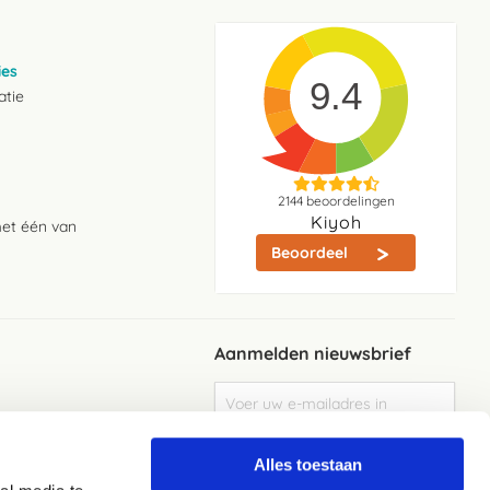
ies
9.4
atie
2144
beoordelingen
Kiyoh
met één van
Beoordeel
Aanmelden nieuwsbrief
Abonneer
u
op
Meld je aan
onze
Alles toestaan
nieuwsbrief