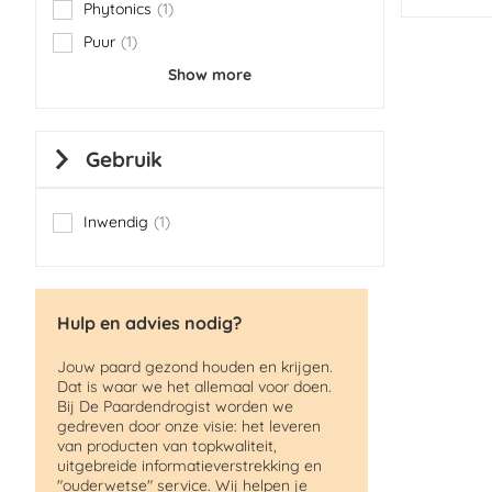
Phytonics
1
item
Puur
1
item
Show more
Gebruik
Inwendig
1
item
Hulp en advies nodig?
Jouw paard gezond houden en krijgen.
Dat is waar we het allemaal voor doen.
Bij De Paardendrogist worden we
gedreven door onze visie: het leveren
van producten van topkwaliteit,
uitgebreide informatieverstrekking en
"ouderwetse" service. Wij helpen je