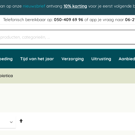
aan op onze
nieuwsbrief
ontvang
10% korting
voor je eerst volgende b
j
Telefonisch bereikbaar op:
050-409 69 96
of app
e vraag naar
06-2
oeding
Tijd van het jaar
Verzorging
Uitrusting
Aanbied
biotica
Van
hoog
naar