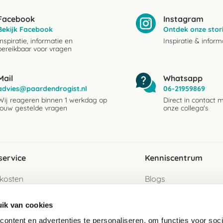
Facebook
Instagram
Bekijk Facebook
Ontdek onze stor
Inspiratie, informatie en
Inspiratie & inform
bereikbaar voor vragen
Mail
Whatsapp
advies@paardendrogist.nl
06-21959869
Wij reageren binnen 1 werkdag op
Direct in contact 
jouw gestelde vragen
onze collega's
service
Kenniscentrum
kosten
Blogs
ervice
Ingredientenwijzer
ik van cookies
jzen
Merken
ontent en advertenties te personaliseren, om functies voor soci