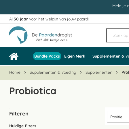
Meld je 
Al
30 jaar
voor het welzijn van jouw paard!
Ga
naar
de
inhoud
Bundle Packs
Eigen Merk
Supplementen & v
Home
Supplementen & voeding
Supplementen
Pro
Probiotica
Filteren
Huidige filters