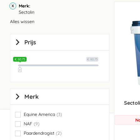
Merk
Sectolin
Alles wissen
Prijs
€ 60,75
€ 60,75
Merk
Sectol
Equine America
3
items
No
NAF
9
items
Paardendrogist
2
items