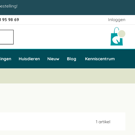
estelling!
1 95 98 69
Inloggen
Winke
ingen
Huisdieren
Nieuw
Blog
Kenniscentrum
1
artikel