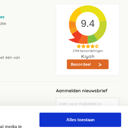
ies
9.4
atie
2144
beoordelingen
Kiyoh
met één van
Beoordeel
Aanmelden nieuwsbrief
Abonneer
u
op
Meld je aan
onze
Alles toestaan
nieuwsbrief
al media te