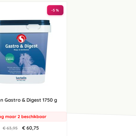
laag
sorteren
-5 %
in Gastro & Digest 1750 g
g maar 2 beschikbaar
€ 60,75
€ 63,95