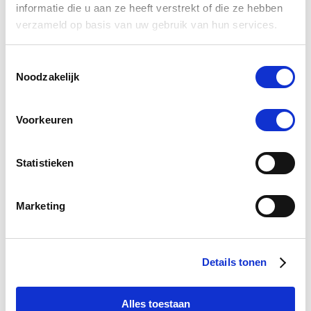
informatie die u aan ze heeft verstrekt of die ze hebben
verzameld op basis van uw gebruik van hun services.
Toestemmingsselectie
-5 %
Noodzakelijk
Voorkeuren
Statistieken
Marketing
4.2
17 Beoordelingen
star
Details tonen
NAF Oestress 5 Star 1 l
rating
Nog maar 3 beschikbaar
Alles toestaan