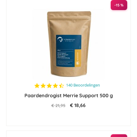
sorteren
-15 %
4.3
140 Beoordelingen
star
Paardendrogist Merrie Support 500 g
rating
€ 18,66
€ 21,95