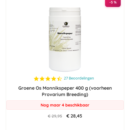
-5 %
4.7
27 Beoordelingen
star
Groene Os Monnikspeper 400 g (voorheen
rating
Provarium Breeding)
Nog maar 4 beschikbaar
€ 28,45
€ 29,95