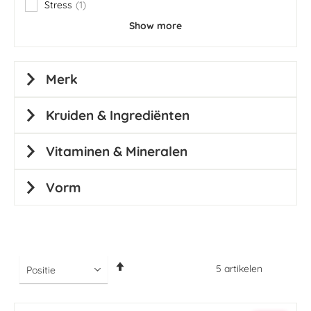
Stress
1
item
Show more
Merk
Kruiden & Ingrediënten
Vitaminen & Mineralen
Vorm
Van
5
artikelen
hoog
naar
laag