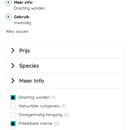
Meer info
Drachtig worden
Gebruik
Inwendig
Alles wissen
Prijs
Species
Meer Info
Drachtig worden
1
item
Natuurlijke rustgevers
1
item
Onregelmatig hengstig
5
items
Prikkelbare merrie
5
items