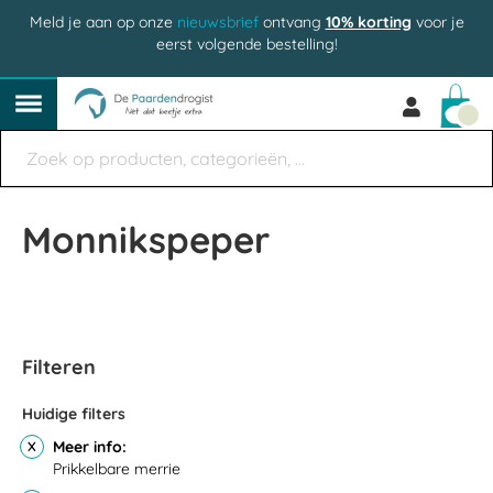
Meld je aan op onze
nieuwsbrief
ontvang
10% korting
voor je
eerst volgende bestelling!
Win
Monnikspeper
Filteren
Huidige filters
Meer info
Prikkelbare merrie