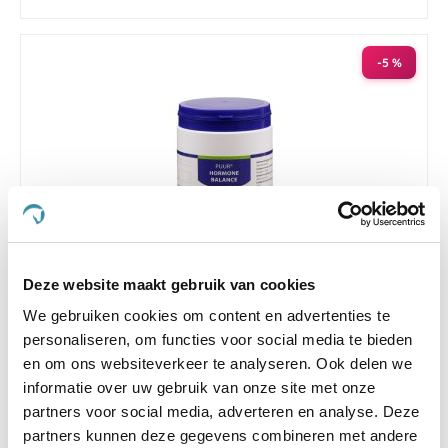
-5 %
Deze website maakt gebruik van cookies
We gebruiken cookies om content en advertenties te
4.5
22 Beoordelingen
personaliseren, om functies voor social media te bieden
star
Puur Hormone Balance Paard 420 g
rating
en om ons websiteverkeer te analyseren. Ook delen we
informatie over uw gebruik van onze site met onze
Nog maar 1 beschikbaar
partners voor social media, adverteren en analyse. Deze
€ 30,87
€ 32,49
partners kunnen deze gegevens combineren met andere