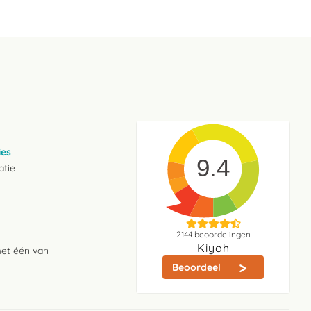
ies
9.4
atie
2144
beoordelingen
Kiyoh
met één van
Beoordeel