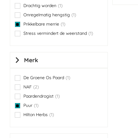
Drachtig worden
1
item
Onregelmatig hengstig
1
item
Prikkelbare merrie
1
item
Stress vermindert de weerstand
1
item
Merk
De Groene Os Paard
1
item
NAF
2
items
Paardendrogist
1
item
Puur
1
item
Hilton Herbs
1
item