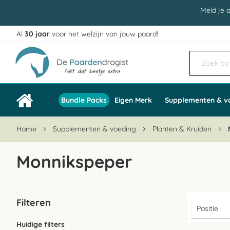
Meld je 
Al
30 jaar
voor het welzijn van jouw paard!
Ga
naar
de
inhoud
Bundle Packs
Eigen Merk
Supplementen & v
Home
Supplementen & voeding
Planten & Kruiden
Monnikspeper
Filteren
Huidige filters