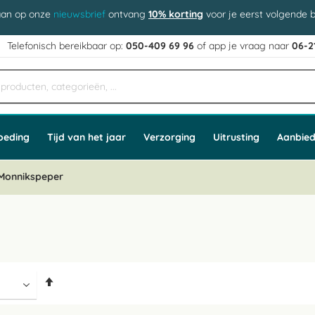
aan op onze
nieuwsbrief
ontvang
10% korting
voor je eerst volgende b
j
Telefonisch bereikbaar op:
050-409 69 96
of app
e vraag naar
06-2
oeding
Tijd van het jaar
Verzorging
Uitrusting
Aanbied
Monnikspeper
Van
hoog
naar