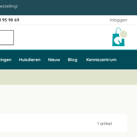
estelling!
1 95 98 69
Inloggen
Winke
ingen
Huisdieren
Nieuw
Blog
Kenniscentrum
1
artikel