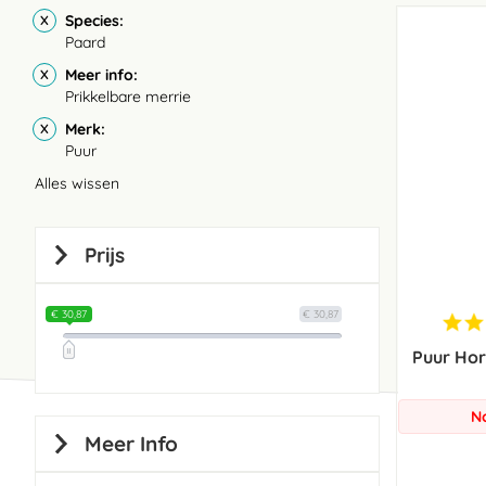
Species
Paard
Meer info
Prikkelbare merrie
Merk
Puur
Alles wissen
Prijs
€ 30,87
€ 30,87
Puur Ho
N
Meer Info