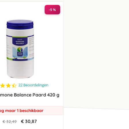
laag
sorteren
-5 %
4.5
22 Beoordelingen
star
rmone Balance Paard 420 g
rating
og maar 1 beschikbaar
€ 30,87
€ 32,49