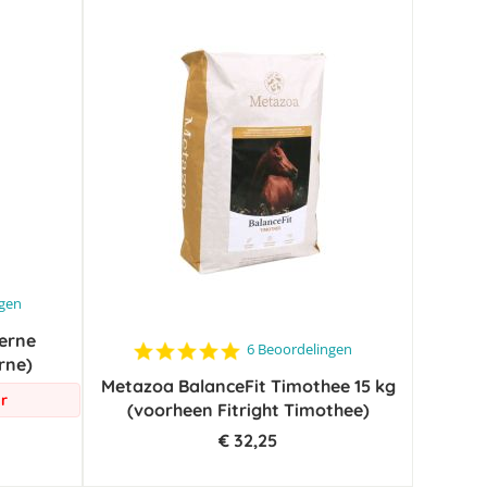
ngen
erne
5.0
6 Beoordelingen
rne)
star
Metazoa BalanceFit Timothee 15 kg
rating
r
(voorheen Fitright Timothee)
€ 32,25