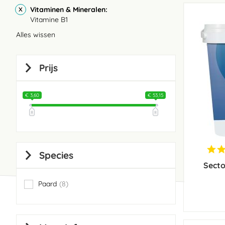
Vitaminen & Mineralen
Vitamine B1
Alles wissen
Prijs
€ 3,60
€ 53,15
Species
Secto
Paard
8
items