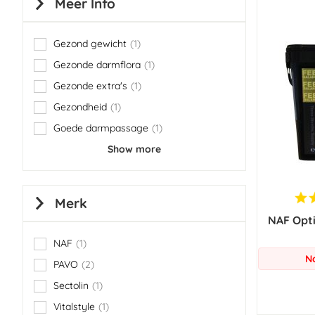
Meer Info
Gezond gewicht
1
item
Gezonde darmflora
1
item
Gezonde extra's
1
item
Gezondheid
1
item
Goede darmpassage
1
item
Show more
Merk
NAF Opt
NAF
1
item
N
PAVO
2
items
Sectolin
1
item
Vitalstyle
1
item