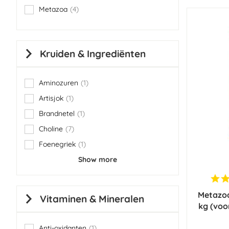
Metazoa
4
items
Kruiden & Ingrediënten
Aminozuren
1
item
Artisjok
1
item
Brandnetel
1
item
Choline
7
items
Foenegriek
1
item
Show more
Metazoa
Vitaminen & Mineralen
kg (voo
Anti-oxidanten
1