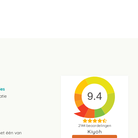
ies
9.4
atie
2144
beoordelingen
Kiyoh
met één van