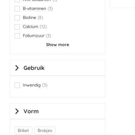
item
B-vitaminen
3
items
Biotine
8
items
Calcium
12
items
Foliumzuur
3
items
Show more
Gebruik
Inwendig
3
items
Vorm
Briket
Brokjes