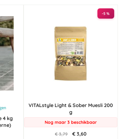
-5 %
VITALstyle Light & Sober Muesli 200
ngen
g
e 4 kg
Nog maar 3 beschikbaar
erne)
€ 3,60
€ 3,79