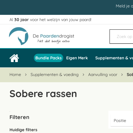
Meld je 
Al
30 jaar
voor het welzijn van jouw paard!
Ga
naar
de
inhoud
Bundle Packs
Eigen Merk
Supplementen & v
Home
Supplementen & voeding
Aanvulling voor
So
Sobere rassen
Filteren
Huidige filters