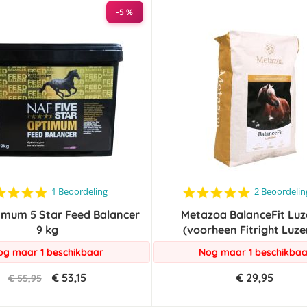
-5 %
5.0
5.0
1 Beoordeling
2 Beoordeli
star
star
imum 5 Star Feed Balancer
rating
Metazoa BalanceFit Luz
rating
9 kg
(voorheen Fitright Luze
og maar 1 beschikbaar
Nog maar 1 beschikbaa
€ 53,15
€ 29,95
€ 55,95