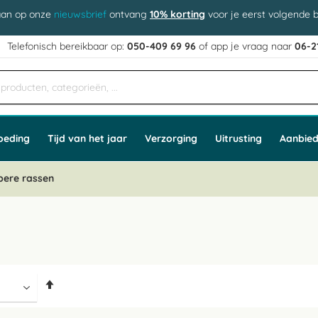
aan op onze
nieuwsbrief
ontvang
10% korting
voor je eerst volgende b
j
Telefonisch bereikbaar op:
050-409 69 96
of app
e vraag naar
06-2
oeding
Tijd van het jaar
Verzorging
Uitrusting
Aanbied
bere rassen
Van
hoog
naar