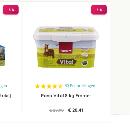
-5 %
-5 %
4.7
ngen
93 Beoordelingen
star
stuks)
Pavo Vital 8 kg Emmer
rating
€ 28,41
€ 29,90