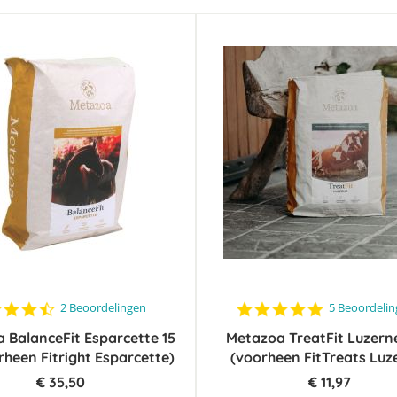
4.5
5.0
2 Beoordelingen
5 Beoordeli
star
star
 BalanceFit Esparcette 15
rating
Metazoa TreatFit Luzern
rating
rheen Fitright Esparcette)
(voorheen FitTreats Luz
€ 35,50
€ 11,97