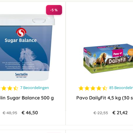
laag
sorteren
-5 %
4.7
4.4
7 Beoordelingen
85 Beoordeli
star
star
lin Sugar Balance 500 g
rating
Pavo DailyFit 4,5 kg (30 
rating
€ 46,50
€ 21,42
€ 48,95
€ 22,55