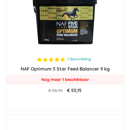
5.0
1 Beoordeling
star
NAF Optimum 5 Star Feed Balancer 9 kg
rating
Nog maar 1 beschikbaar
€ 53,15
€ 55,95