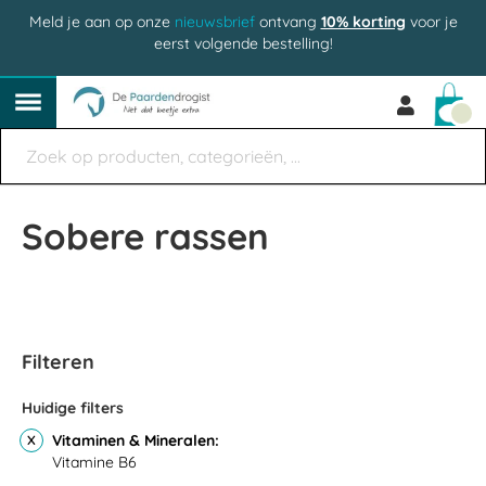
Meld je aan op onze
nieuwsbrief
ontvang
10% korting
voor je
eerst volgende bestelling!
Win
Sobere rassen
Filteren
Huidige filters
Vitaminen & Mineralen
Vitamine B6