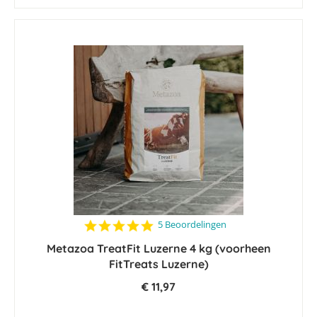
5.0
5 Beoordelingen
star
Metazoa TreatFit Luzerne 4 kg (voorheen
rating
FitTreats Luzerne)
€ 11,97