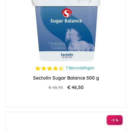
4.7
7 Beoordelingen
star
Sectolin Sugar Balance 500 g
rating
€ 46,50
€ 48,95
-5 %