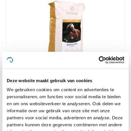
5.0
2 Beoordelingen
star
Metazoa BalanceFit Luzerne (voorheen Fitright
rating
Deze website maakt gebruik van cookies
Luzerne)
We gebruiken cookies om content en advertenties te
Nog maar 1 beschikbaar
personaliseren, om functies voor social media te bieden
en om ons websiteverkeer te analyseren. Ook delen we
€ 29,95
informatie over uw gebruik van onze site met onze
partners voor social media, adverteren en analyse. Deze
partners kunnen deze gegevens combineren met andere