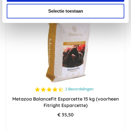
Selectie toestaan
4.5
2 Beoordelingen
star
Metazoa BalanceFit Esparcette 15 kg (voorheen
rating
Fitright Esparcette)
€ 35,50