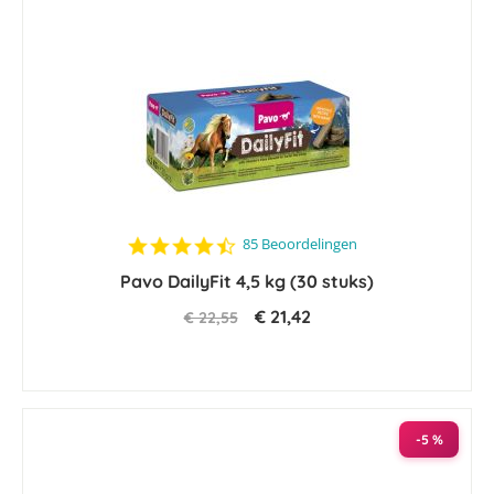
4.4
85 Beoordelingen
star
Pavo DailyFit 4,5 kg (30 stuks)
rating
€ 21,42
€ 22,55
-5 %