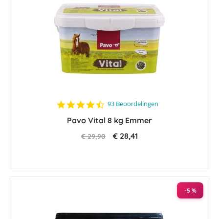
4.7
93 Beoordelingen
star
Pavo Vital 8 kg Emmer
rating
€ 28,41
€ 29,90
-5 %