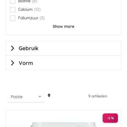
Biotine
8
items
Calcium
12
items
Foliumzuur
3
items
Show more
Gebruik
Vorm
Van
9
artikelen
hoog
naar
laag
sorteren
-5 %