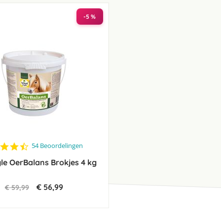
laag
sorteren
-5 %
4.7
54 Beoordelingen
star
yle OerBalans Brokjes 4 kg
rating
€ 56,99
€ 59,99