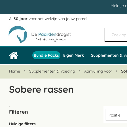
Meld je 
Al
30 jaar
voor het welzijn van jouw paard!
Ga
naar
de
inhoud
Bundle Packs
Eigen Merk
Supplementen & v
Home
Supplementen & voeding
Aanvulling voor
So
Sobere rassen
Filteren
Huidige filters