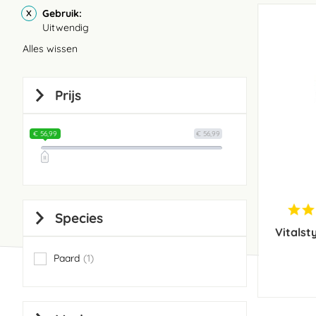
Gebruik
Uitwendig
Alles wissen
Prijs
€ 56,99
€ 56,99
Species
Vitalst
Paard
1
item