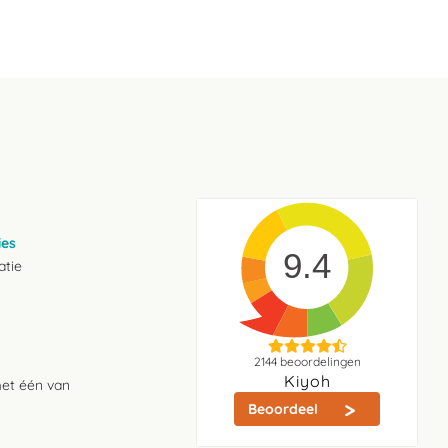
ies
9.4
atie
2144
beoordelingen
Kiyoh
met één van
Beoordeel