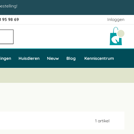
estelling!
1 95 98 69
Inloggen
Winke
ingen
Huisdieren
Nieuw
Blog
Kenniscentrum
1
artikel