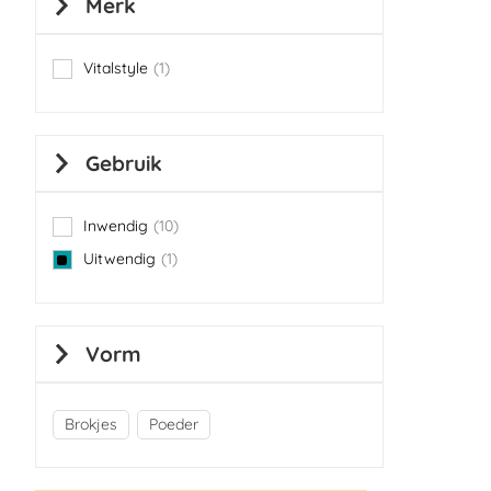
Merk
Vitalstyle
1
item
Gebruik
Inwendig
10
items
Uitwendig
1
item
Vorm
Brokjes
Poeder