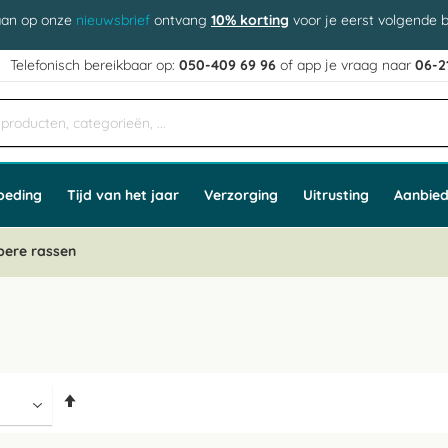
aan op onze
nieuwsbrief
ontvang
10% korting
voor je eerst volgende b
j
Telefonisch bereikbaar op:
050-409 69 96
of app
e vraag naar
06-2
oeding
Tijd van het jaar
Verzorging
Uitrusting
Aanbied
bere rassen
Van
hoog
naar