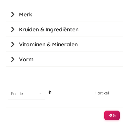
Merk
Kruiden & Ingrediënten
Vitaminen & Mineralen
Vorm
Van
1
artikel
hoog
naar
laag
sorteren
-5 %