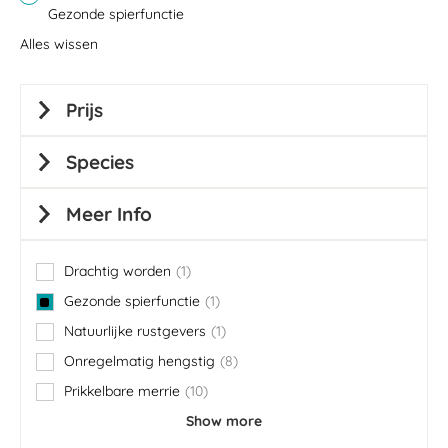
Gezonde spierfunctie
Alles wissen
Prijs
Species
Meer Info
Drachtig worden
1
item
Gezonde spierfunctie
1
item
Natuurlijke rustgevers
1
item
Onregelmatig hengstig
8
items
Prikkelbare merrie
10
items
Show more