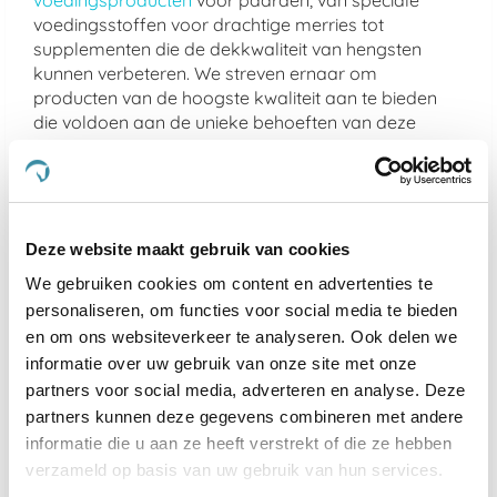
voedingsproducten
voor paarden, van speciale
voedingsstoffen voor drachtige merries tot
supplementen die de dekkwaliteit van hengsten
kunnen verbeteren. We streven ernaar om
producten van de hoogste kwaliteit aan te bieden
die voldoen aan de unieke behoeften van deze
speciale paarden. Ontdek hoe onze aanvullende
producten kunnen bijdragen aan de gezondheid,
vruchtbaarheid en prestaties van merries en
hengsten.
Deze website maakt gebruik van cookies
Welke supplementen zijn geschikt voor
We gebruiken cookies om content en advertenties te
drachtige merries?
personaliseren, om functies voor social media te bieden
Voor drachtige merries zijn supplementen met extra
en om ons websiteverkeer te analyseren. Ook delen we
vitaminen en mineralen essentieel om de
informatie over uw gebruik van onze site met onze
gezondheid van zowel de merrie als het ongeboren
partners voor social media, adverteren en analyse. Deze
veulen te ondersteunen. Kies voor supplementen die
partners kunnen deze gegevens combineren met andere
specifiek zijn samengesteld voor drachtige paarden.
informatie die u aan ze heeft verstrekt of die ze hebben
verzameld op basis van uw gebruik van hun services.
Hoe kan ik de vruchtbaarheid van mijn