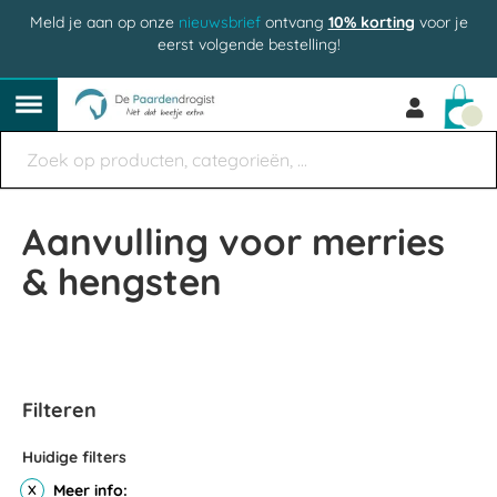
Meld je aan op onze
nieuwsbrief
ontvang
10% korting
voor je
eerst volgende bestelling!
Win
Aanvulling voor merries
& hengsten
Filteren
Huidige filters
Meer info