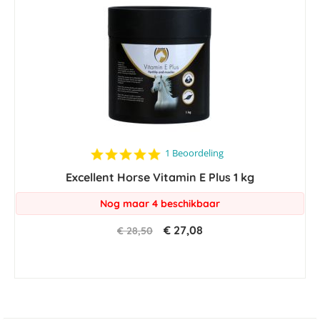
5.0
1 Beoordeling
star
Excellent Horse Vitamin E Plus 1 kg
rating
Nog maar 4 beschikbaar
€ 27,08
€ 28,50