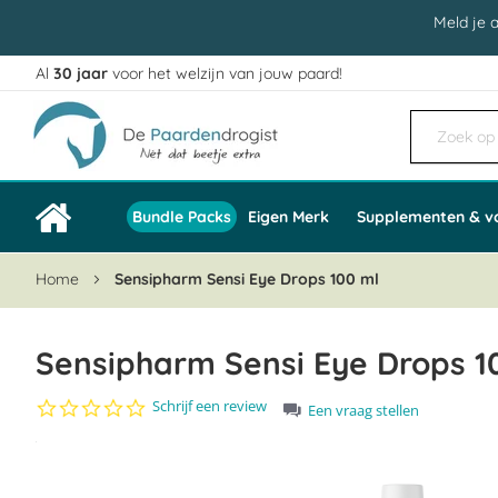
Meld je 
Al
30 jaar
voor het welzijn van jouw paard!
Ga
naar
de
inhoud
Bundle Packs
Eigen Merk
Supplementen & v
Home
Sensipharm Sensi Eye Drops 100 ml
Sensipharm Sensi Eye Drops 1
0.0
Schrijf een review
Een vraag stellen
star
Ga
rating
naar
het