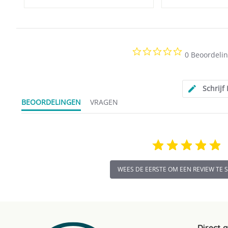
0.0
0 Beoordeli
star
rating
Schrijf
BEOORDELINGEN
VRAGEN
WEES DE EERSTE OM EEN REVIEW TE 
Direct 