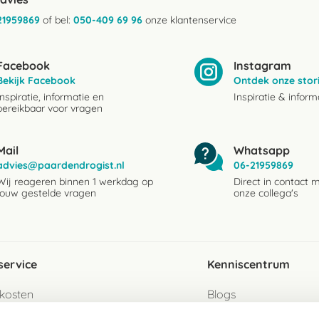
21959869
of bel:
050-409 69 96
onze klantenservice
Facebook
Instagram
Bekijk Facebook
Ontdek onze stor
Inspiratie, informatie en
Inspiratie & inform
bereikbaar voor vragen
Mail
Whatsapp
advies@paardendrogist.nl
06-21959869
Wij reageren binnen 1 werkdag op
Direct in contact 
jouw gestelde vragen
onze collega's
service
Kenniscentrum
kosten
Blogs
ervice
Ingredientenwijzer