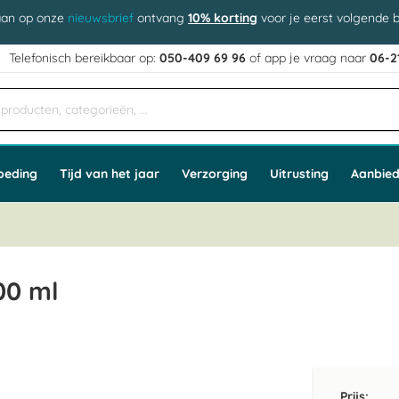
aan op onze
nieuwsbrief
ontvang
10% korting
voor je eerst volgende b
j
Telefonisch bereikbaar op:
050-409 69 96
of app
e vraag naar
06-2
oeding
Tijd van het jaar
Verzorging
Uitrusting
Aanbied
00 ml
Prijs: