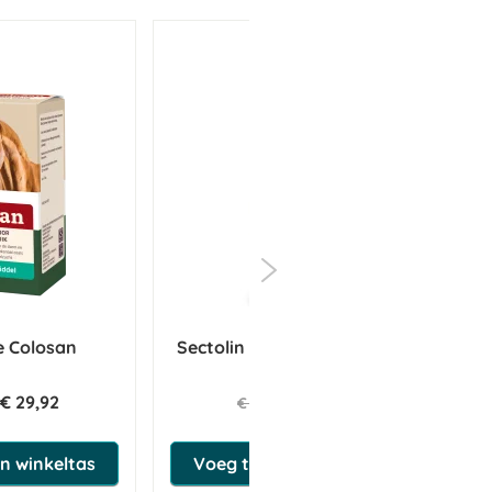
e Colosan
Sectolin Equishine Lavendel
Vl
€ 29,92
€ 9,45
€ 9,95
n winkeltas
Voeg toe aan winkeltas