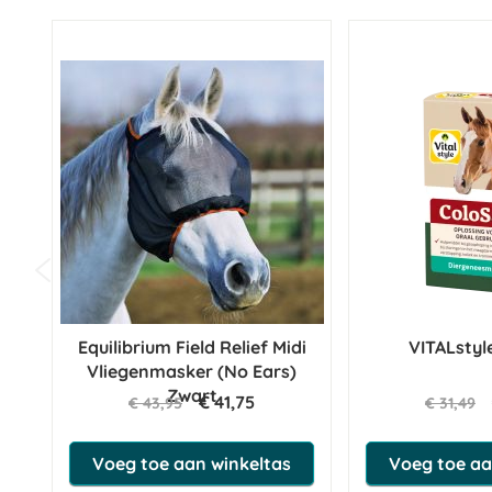
Equilibrium Field Relief Midi
VITALstyl
Vliegenmasker (No Ears)
Zwart
€ 41,75
€ 43,95
€ 31,49
Voeg toe aan winkeltas
Voeg toe aa