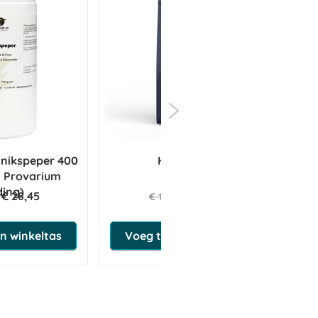
etting te voorkomen.
nikspeper 400
Herballs N°.
n Provarium
ding)
€ 28,45
€ 17,05
€ 17,95
n winkeltas
Voeg toe aan winkeltas