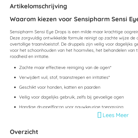
begin
Artikelomschrijving
van
de
Waarom kiezen voor Sensipharm Sensi Ey
afbeeldingen-
gallerij
Sensipharm Sensi Eye Drops is een milde maar krachtige oogrein
Deze zorgvuldig ontwikkelde formule reinigt op zachte wijze de og
overtollige traanvloeistof. De druppels zijn veilig voor dagelijks 
voor het schoonhouden van het hoornvlies, het behandelen van t
roodheid en irritatie.
Zachte maar effectieve reiniging van de ogen*
Verwijdert vuil, stof, traanstrepen en irritaties*
Geschikt voor honden, katten en paarden
Veilig voor dagelijks gebruik, zelfs bij gevoelige ogen
Handige druppelflacon voor nauwkeurige toepassing
Lees Meer
*Evaluatie gezondheidsclaim is lopende.
Overzicht
Wanneer kiezen voor Sensipharm Sensi E