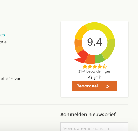
ies
9.4
atie
2144
beoordelingen
Kiyoh
met één van
Beoordeel
Aanmelden nieuwsbrief
Abonneer
u
op