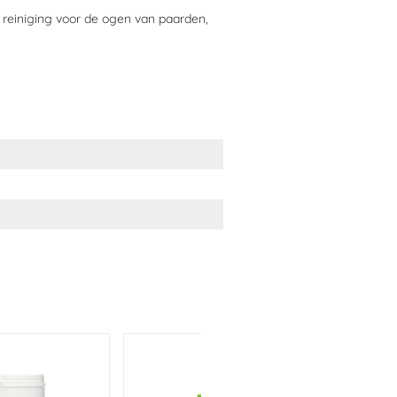
 reiniging voor de ogen van paarden,
einigen, bijvoorbeeld bij:
gebruiken?
zichtig de oogomgeving en veeg