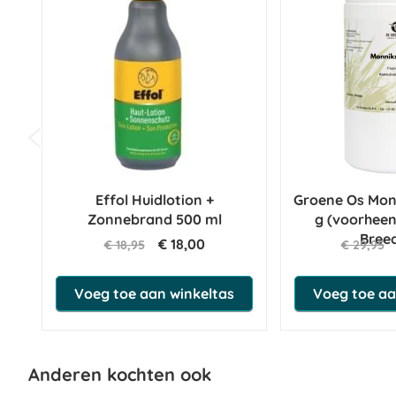
Schudden voor gebruik.
Vermijd contact met de punt van de druppelflacon om besm
Wat zit er in Sensipharm Sensi Eye Drops?
Samenstelling:
Aqua, Sodium Chloride, Disodium EDTA, Benzalkonium Chloride
Effol Huidlotion +
Groene Os Mon
Zonnebrand 500 ml
g (voorhee
Bree
€ 18,00
€ 18,95
€ 29,95
Voeg toe aan winkeltas
Voeg toe aa
Anderen kochten ook