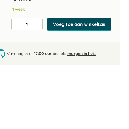
1 week
Voeg toe aan winkeltas
Verlaag
Verhoog
de
de
aantal
aantal
Vandaag voor
17:00 uur
besteld
morgen in huis