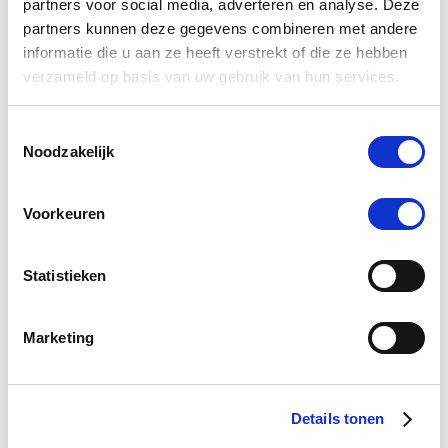
partners voor social media, adverteren en analyse. Deze
partners kunnen deze gegevens combineren met andere
informatie die u aan ze heeft verstrekt of die ze hebben
verzameld op basis van uw gebruik van hun services.
NAF Respirator 5 Star
Rapi
Colou
Toestemmingsselectie
€ 88,30
€ 92,95
€ 
Noodzakelijk
Voeg toe aan winkeltas
Voeg t
Voorkeuren
Statistieken
0.0
star
Marketing
0 Beoordelingen
rating
Schrijf Een Review
Stel Een Vraag
Details tonen