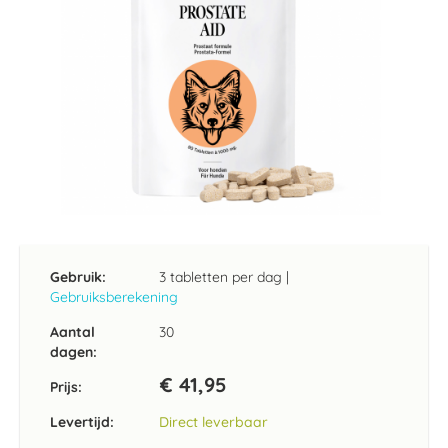
Ga
naar
het
Gebruik:
3 tabletten per dag
|
begin
Gebruiksberekening
van
de
Aantal
30
afbeeldingen-
dagen:
gallerij
€ 41,95
Prijs:
Levertijd:
Direct leverbaar