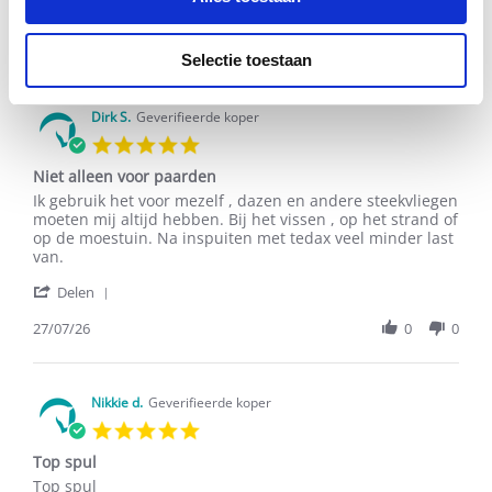
2 Beoordelingen
Selectie toestaan
Dirk S.
Geverifieerde koper
5.0
star
Niet alleen voor paarden
rating
Review
review
Ik gebruik het voor mezelf , dazen en andere steekvliegen
by
stating
moeten mij altijd hebben. Bij het vissen , op het strand of
Dirk
Niet
op de moestuin. Na inspuiten met tedax veel minder last
S.
alleen
van.
on
voor
'
27
paarden
Delen
Share
Jul
Review
27/07/26
0
0
2026
by
Dirk
S.
on
Nikkie d.
Geverifieerde koper
27
5.0
Jul
star
2026
Top spul
rating
Review
review
Top spul