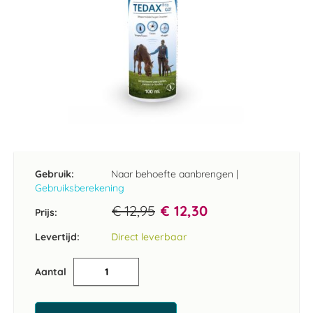
Ga
naar
het
Gebruik:
Naar behoefte aanbrengen
|
begin
Gebruiksberekening
van
de
€ 12,95
€ 12,30
Prijs:
afbeeldingen-
gallerij
Levertijd:
Direct leverbaar
Aantal