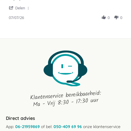
by
stating
'
Nikkie
Top
Delen
Share
d.
spul
Review
07/07/26
0
0
on
by
7
Nikkie
Jul
d.
2026
on
7
Jul
2026
Klantenservice bereikbaarheid:
Ma - Vrij 8:30 - 17:30 uur
Direct advies
App:
06-21959869
of bel:
050-409 69 96
onze klantenservice