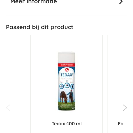
Meer informatie
Passend bij dit product
Tedax 400 ml
Equine
So