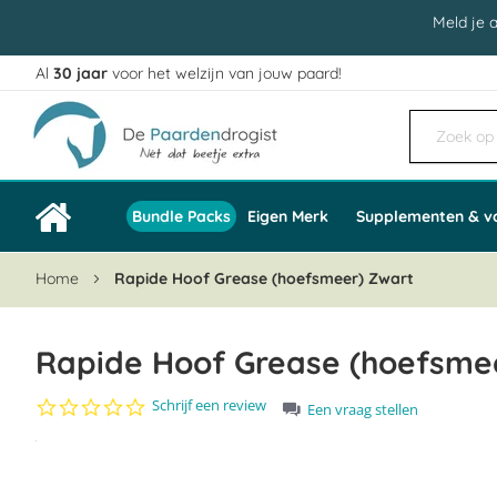
Meld je 
Al
30 jaar
voor het welzijn van jouw paard!
Ga
naar
de
inhoud
Bundle Packs
Eigen Merk
Supplementen & v
Home
Rapide Hoof Grease (hoefsmeer) Zwart
Rapide Hoof Grease (hoefsmeer
0.0
Schrijf een review
Een vraag stellen
star
Ga
rating
naar
het