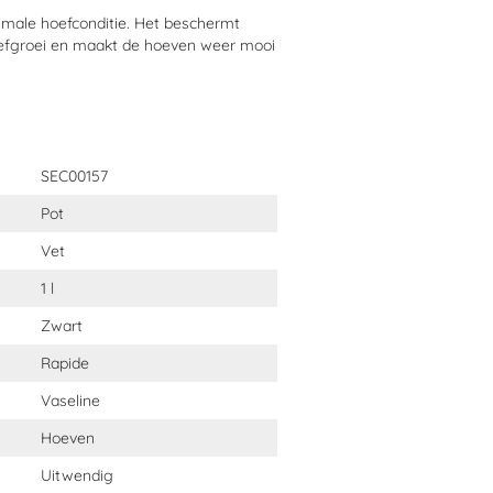
male hoefconditie. Het beschermt
oefgroei en maakt de hoeven weer mooi
rease (hoefsmeer) Zwart?
SEC00157
Pot
Vet
1 l
Zwart
Rapide
Vaseline
Hoeven
er) Zwart gebruiken?
Uitwendig
n harde borstel, indien nodig met