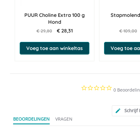
PUUR Choline Extra 100 g
Stapmolend
Hond
€ 28,31
€ 29,80
€ 109,00
Voeg toe aan winkeltas
Voeg toe aa
0.0
0 Beoordeli
star
rating
Schrijf
BEOORDELINGEN
VRAGEN