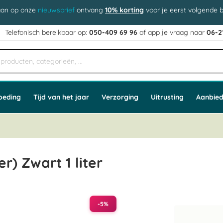
aan op onze
nieuwsbrief
ontvang
10% korting
voor je eerst volgende b
j
Telefonisch bereikbaar op:
050-409 69 96
of app
e vraag naar
06-2
oeding
Tijd van het jaar
Verzorging
Uitrusting
Aanbied
) Zwart 1 liter
-5%