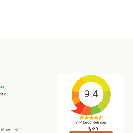
ies
9.4
atie
2144
beoordelingen
Kiyoh
met één van