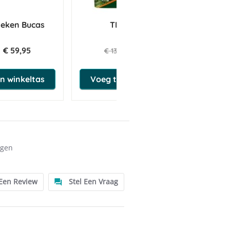
eken Bucas
TRM GNF 3 kg
€ 59,95
€ 131,05
€ 137,95
n winkeltas
Voeg toe aan winkeltas
ngen
 Een Review
Stel Een Vraag