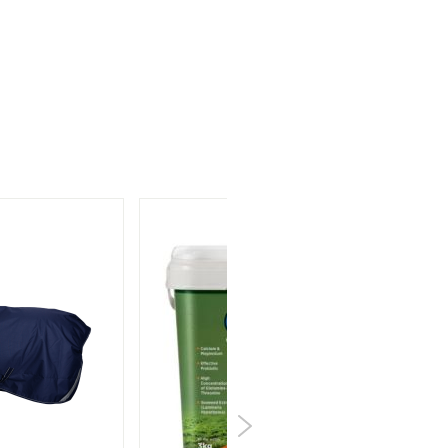
 een kwast en laat het intrekken.
eer) Zwart?
inerale oliën.