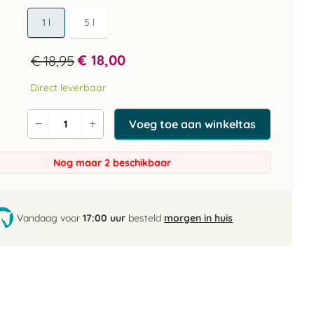
1 l
5 l
€ 18,00
€ 18,95
Direct leverbaar
Voeg toe aan winkeltas
Verlaag
Verhoog
de
de
aantal
aantal
Nog maar 2 beschikbaar
Vandaag voor
17:00 uur
besteld
morgen in huis