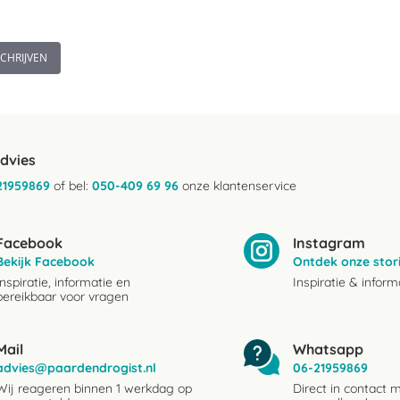
SCHRIJVEN
advies
21959869
of bel:
050-409 69 96
onze klantenservice
Facebook
Instagram
Bekijk Facebook
Ontdek onze stor
Inspiratie, informatie en
Inspiratie & inform
bereikbaar voor vragen
Mail
Whatsapp
advies@paardendrogist.nl
06-21959869
Wij reageren binnen 1 werkdag op
Direct in contact 