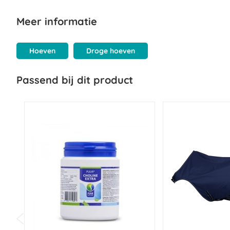
water. Breng Rapide Hoof Grease (hoefsmeer) Blank dun aan met
Meer informatie
Wat zit er in Rapide Hoof Grease (hoefsm
Hoeven
Droge hoeven
Samenstelling:
Op basis van laurier, vaseline en natuurlijke en m
Passend bij dit product