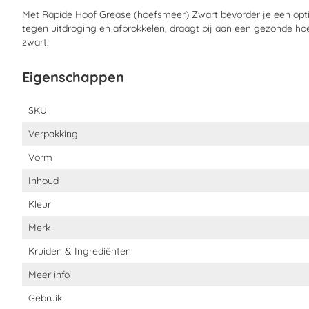
Met Rapide Hoof Grease (hoefsmeer) Zwart bevorder je een opti
Gezonde hoeven
tegen uitdroging en afbrokkelen, draagt bij aan een gezonde h
zwart.
Wat zijn de voordelen van Rapide Hoof G
Eigenschappen
Bevordert een optimale hoefconditie
Eigenschappen
SKU
Beschermt tegen uitdroging
Verpakking
Vermindert afbrokkelen
Vorm
Geeft een mooie zwarte kleur aan de hoeven
Inhoud
Bevat Laurier
Kleur
Bevat Vaseline
Merk
Bevat natuurlijke en minerale oliën
Kruiden & Ingrediënten
Meer info
Hoe moet je Rapide Hoof Grease (hoefsme
Gebruik
Gebruiksaanwijzing:
Reinig eerst de hoeven van je paard met ee