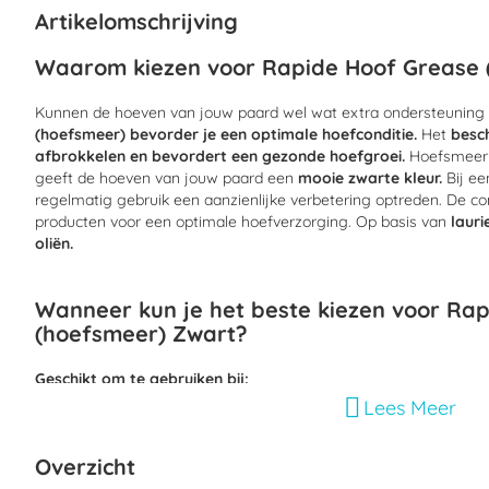
begin
Artikelomschrijving
van
de
Waarom kiezen voor Rapide Hoof Grease 
afbeeldingen-
gallerij
Kunnen de hoeven van jouw paard wel wat extra ondersteuning
(hoefsmeer) bevorder je een optimale hoefconditie.
Het
besc
afbrokkelen en bevordert een gezonde hoefgroei.
Hoefsmeer h
geeft de hoeven van jouw paard een
mooie zwarte kleur.
Bij een
regelmatig gebruik een aanzienlijke verbetering optreden. De co
producten voor een optimale hoefverzorging. Op basis van
lauri
oliën.
Wanneer kun je het beste kiezen voor Ra
(hoefsmeer) Zwart?
Geschikt om te gebruiken bij:
Lees Meer
Verminderde hoefkwaliteit
Brokkelhoeven
Overzicht
Droge hoeven