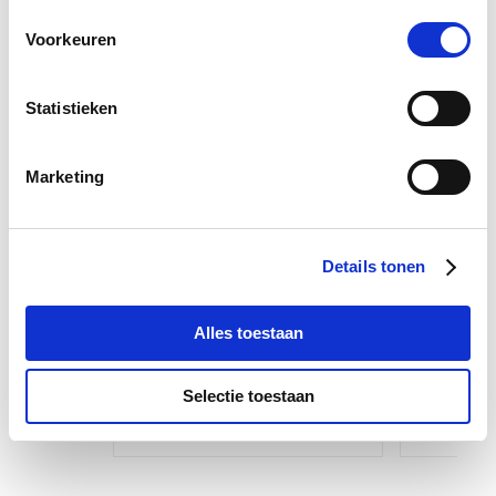
Voorkeuren
Statistieken
Marketing
VITALstyle Honingzalf
NAF Alo
Details tonen
€ 17,59
€ 21,99
€ 
Alles toestaan
Voeg toe aan winkeltas
Voeg t
Selectie toestaan