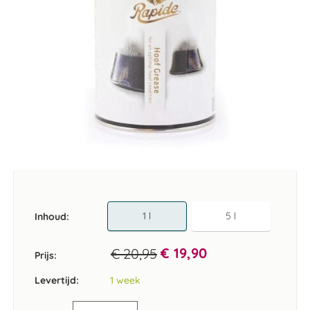
Ga
naar
het
begin
van
1 l
5 l
Inhoud
de
afbeeldingen-
€ 19,90
€ 20,95
gallerij
Prijs:
Levertijd:
1 week