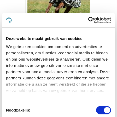
Vliegendeken Bucas Pony
Dose
Buzz Off Full Neck Zebra
Deze website maakt gebruik van cookies
€ 65,45
€ 119,00
€
We gebruiken cookies om content en advertenties te
personaliseren, om functies voor social media te bieden
en om ons websiteverkeer te analyseren. Ook delen we
Voeg toe aan winkeltas
Voeg t
informatie over uw gebruik van onze site met onze
partners voor social media, adverteren en analyse. Deze
partners kunnen deze gegevens combineren met andere
informatie die u aan ze heeft verstrekt of die ze hebben
Anderen kochten ook
verzameld op basis van uw gebruik van hun services.
Toestemmingsselectie
Noodzakelijk