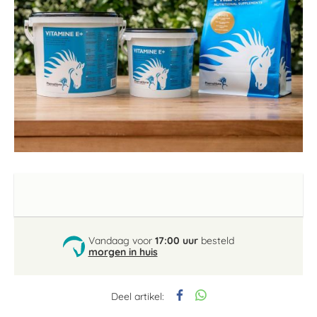
Ga
naar
het
begin
van
de
Vandaag voor
17:00 uur
besteld
afbeeldingen-
morgen in huis
gallerij
Deel artikel: