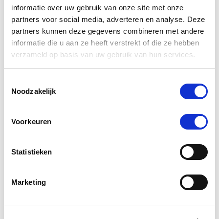
informatie over uw gebruik van onze site met onze
partners voor social media, adverteren en analyse. Deze
partners kunnen deze gegevens combineren met andere
informatie die u aan ze heeft verstrekt of die ze hebben
verzameld op basis van uw gebruik van hun services.
Paardendrogist Elektrolyten
Audevard
Toestemmingsselectie
Noodzakelijk
€ 16,11
€ 18,95
Voorkeuren
Voeg toe aan winkeltas
Voeg t
Statistieken
Marketing
0.0
star
0 Beoordelingen
rating