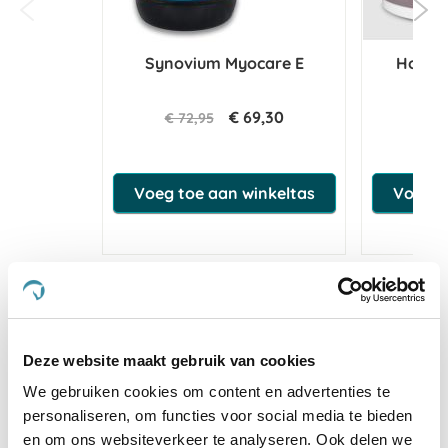
Synovium Myocare E
HorseF
€ 69,30
€ 72,95
Voeg toe aan winkeltas
Voeg t
Anderen kochten ook
Deze website maakt gebruik van cookies
We gebruiken cookies om content en advertenties te
personaliseren, om functies voor social media te bieden
en om ons websiteverkeer te analyseren. Ook delen we