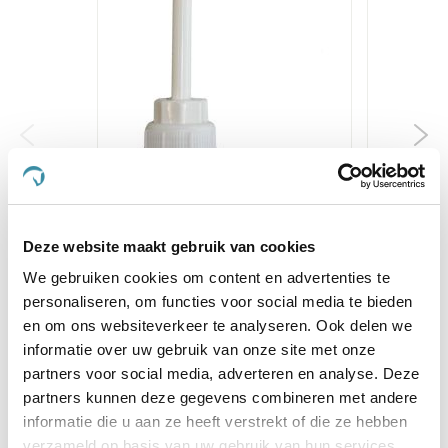
Pavo doseerpomp tbv 5 liter
NAF Tea
jerrycan LinseedOil
€ 6,60
€ 6,95
€
Deze website maakt gebruik van cookies
We gebruiken cookies om content en advertenties te
personaliseren, om functies voor social media te bieden
Voeg toe aan winkeltas
Voeg 
en om ons websiteverkeer te analyseren. Ook delen we
informatie over uw gebruik van onze site met onze
partners voor social media, adverteren en analyse. Deze
Anderen kochten ook
partners kunnen deze gegevens combineren met andere
informatie die u aan ze heeft verstrekt of die ze hebben
verzameld op basis van uw gebruik van hun services.