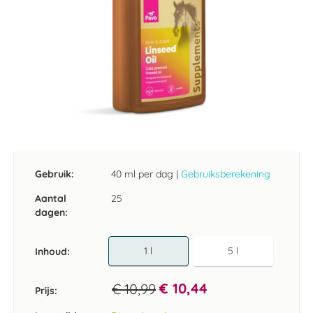
Ga
naar
het
Gebruik:
40 ml per dag
|
Gebruiksberekening
begin
van
Aantal
25
de
dagen:
afbeeldingen-
gallerij
1 l
5 l
Inhoud
€ 10,44
€ 10,99
Prijs: