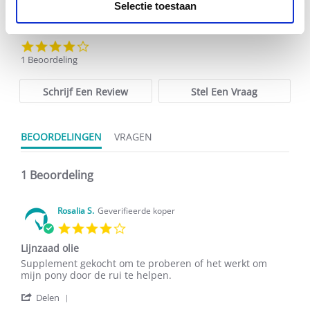
Selectie toestaan
4.0
star
1 Beoordeling
rating
Schrijf Een Review
Stel Een Vraag
BEOORDELINGEN
VRAGEN
1 Beoordeling
Rosalia S.
Geverifieerde koper
4.0
star
Lijnzaad olie
rating
Review
review
Supplement gekocht om te proberen of het werkt om
by
stating
mijn pony door de rui te helpen.
Rosalia
Lijnzaad
'
S.
olie
Delen
Share
on