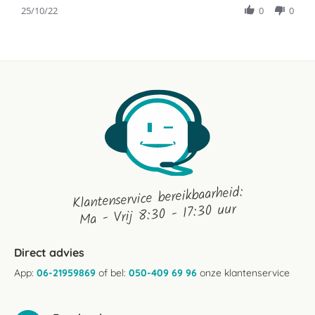
Review
25/10/22
0
0
25
by
Oct
Rosalia
2022
S.
on
25
Oct
2022
Klantenservice bereikbaarheid:
Ma - Vrij 8:30 - 17:30 uur
Direct advies
App:
06-21959869
of bel:
050-409 69 96
onze klantenservice