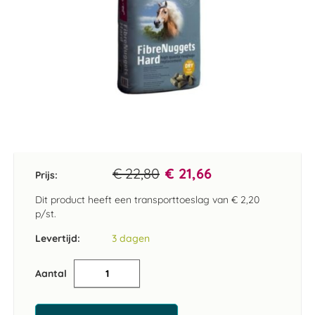
Ga
naar
het
€ 22,80
€ 21,66
Prijs:
begin
van
Dit product heeft een transporttoeslag van
€ 2,20
de
p/st.
afbeeldingen-
gallerij
Levertijd:
3 dagen
Aantal