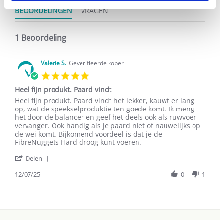
BEOORDELINGEN
VRAGEN
1 Beoordeling
Valerie S.
Geverifieerde koper
5.0
star
Heel fijn produkt. Paard vindt
rating
Review
review
Heel fijn produkt. Paard vindt het lekker, kauwt er lang
by
stating
op, wat de speekselproduktie ten goede komt. Ik meng
Valerie
Heel
het door de balancer en geef het deels ook als ruwvoer
S.
fijn
vervanger. Ook handig als je paard niet of nauwelijks op
on
produkt.
de wei komt. Bijkomend voordeel is dat je de
12
Paard
FibreNuggets Hard droog kunt voeren.
Jul
vindt
'
2025
Delen
Share
Review
12/07/25
0
1
by
Valerie
S.
on
12