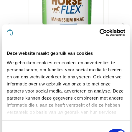
HorseFlex Magnesium Relax
Effax L
Combi
Deze website maakt gebruik van cookies
€ 32,50
€ 
We gebruiken cookies om content en advertenties te
personaliseren, om functies voor social media te bieden
en om ons websiteverkeer te analyseren. Ook delen we
Voeg toe aan winkeltas
Voeg t
informatie over uw gebruik van onze site met onze
partners voor social media, adverteren en analyse. Deze
partners kunnen deze gegevens combineren met andere
informatie die u aan ze heeft verstrekt of die ze hebben
Anderen kochten ook
verzameld op basis van uw gebruik van hun services.
Toestemmingsselectie