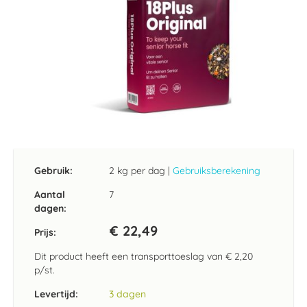
Ga
naar
het
Gebruik:
2 kg per dag
|
Gebruiksberekening
begin
van
Aantal
7
de
dagen:
afbeeldingen-
€ 22,49
gallerij
Prijs:
Dit product heeft een transporttoeslag van
€ 2,20
p/st.
Levertijd:
3 dagen