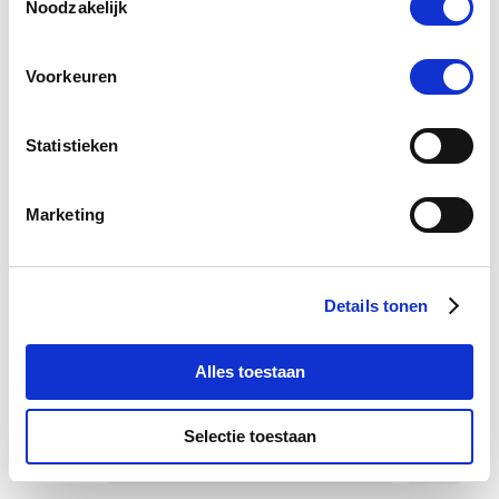
Noodzakelijk
Voorkeuren
Statistieken
Marketing
Paardendrogist Devil's
Equilib
Support
Vlie
Details tonen
€ 9,34
€ 10,99
€
Alles toestaan
Voeg toe aan winkeltas
Voeg 
Selectie toestaan