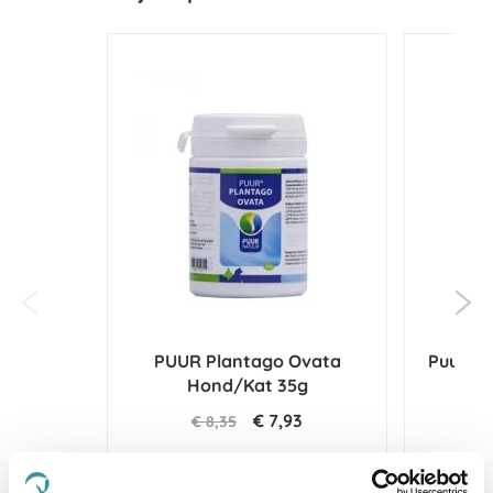
PUUR Plantago Ovata
Puur L-
Hond/Kat 35g
€ 7,93
€ 8,35
€ 