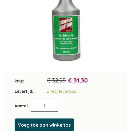
Ga
naar
het
€ 32,95
€ 31,30
Prijs:
begin
van
Levertijd:
Direct leverbaar
de
afbeeldingen-
Aantal
gallerij
Voeg toe aan winkeltas