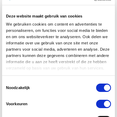
Voeg toe aan winkeltas
Voeg t
Deze website maakt gebruik van cookies
We gebruiken cookies om content en advertenties te
Anderen kochten ook
personaliseren, om functies voor social media te bieden
en om ons websiteverkeer te analyseren. Ook delen we
informatie over uw gebruik van onze site met onze
partners voor social media, adverteren en analyse. Deze
partners kunnen deze gegevens combineren met andere
informatie die u aan ze heeft verstrekt of die ze hebben
verzameld op basis van uw gebruik van hun services.
Toestemmingsselectie
Noodzakelijk
Voorkeuren
Vetramil Honingzalf
Effol 