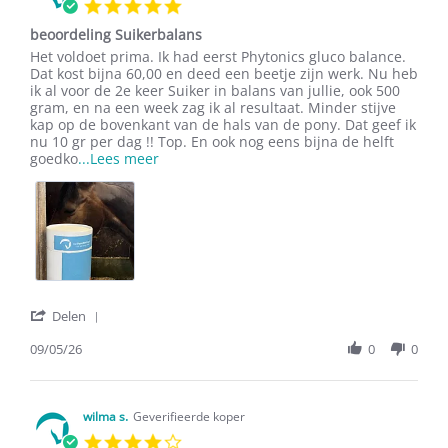
5.0
Jun
star
2026
beoordeling Suikerbalans
rating
Review
review
Het voldoet prima. Ik had eerst Phytonics gluco balance.
by
stating
Dat kost bijna 60,00 en deed een beetje zijn werk. Nu heb
Olga
beoordeling
ik al voor de 2e keer Suiker in balans van jullie, ook 500
H.
Suikerbalans
gram, en na een week zag ik al resultaat. Minder stijve
on
kap op de bovenkant van de hals van de pony. Dat geef ik
9
nu 10 gr per dag !! Top. En ook nog eens bijna de helft
May
Read
goedko
...Lees meer
2026
more
about
Het
voldoet
prima.
Ik
had
eerst
'
Delen
Share
Review
09/05/26
0
0
by
Olga
H.
on
wilma s.
Geverifieerde koper
9
4.0