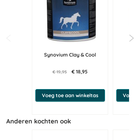
Synovium Clay & Cool
€ 18,95
€ 19,95
€ 
Voeg toe aan winkeltas
Voeg t
Anderen kochten ook