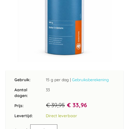
Ga
naar
het
Gebruik:
15 g per dag
|
Gebruiksberekening
begin
van
Aantal
33
de
dagen:
afbeeldingen-
€ 39,95
€ 33,96
gallerij
Prijs:
Levertijd:
Direct leverbaar