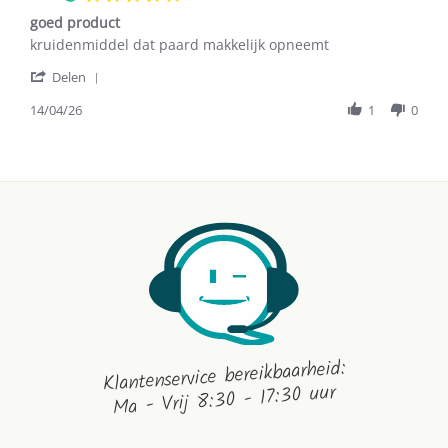
May
star
2026
goed product
rating
Review
review
kruidenmiddel dat paard makkelijk opneemt
by
stating
'
wilma
goed
Delen
Share
s.
product
Review
14/04/26
1
0
on
by
14
wilma
Apr
s.
2026
on
14
Apr
2026
Klantenservice bereikbaarheid:
Ma - Vrij 8:30 - 17:30 uur