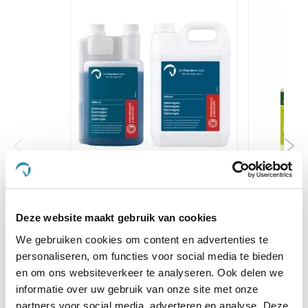
Paardendrogist Elektrolyten
Mix 
Deze website maakt gebruik van cookies
€ 16,11
€ 18,95
€
We gebruiken cookies om content en advertenties te
personaliseren, om functies voor social media te bieden
Voeg toe aan winkeltas
Voeg t
en om ons websiteverkeer te analyseren. Ook delen we
informatie over uw gebruik van onze site met onze
partners voor social media, adverteren en analyse. Deze