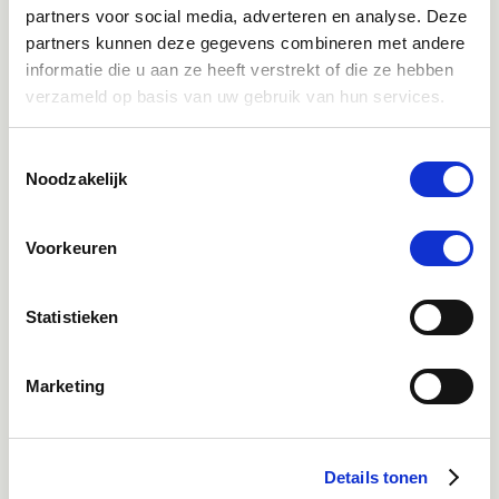
partners voor social media, adverteren en analyse. Deze
partners kunnen deze gegevens combineren met andere
Direct advies
informatie die u aan ze heeft verstrekt of die ze hebben
App:
06-21959869
of bel:
050-409 69 96
onze klantenservice
verzameld op basis van uw gebruik van hun services.
Facebook
Toestemmingsselectie
Bekijk Facebook
Noodzakelijk
Inspiratie, informatie en bereikbaar voor vragen
Voorkeuren
Instagram
Ontdek onze stories
Inspiratie & informatie
Statistieken
Mail
Marketing
advies@paardendrogist.nl
Wij reageren binnen 1 werkdag op jouw gestelde
vragen
Details tonen