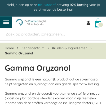
Meld je aan op onze
nieuwsbrief
ontvang
10% korting
voor je
eerst volgende bestelling!
Win
Home
Kenniscentrum
Kruiden & Ingrediënten
Gamma Oryzanol
Gamma Oryzanol
Gamma oryzanol is een natuurlijk product dat de spiermassa
helpt vergroten en bijdraagt aan een goede spierontwikkeling.
Gamma oryzanol en de daaruit voortkomende stof ferulinezuur
(naast de plantaardige sterolen) komen voor in rijstzemelen.
Inname van deze stoffen verhoogt de insulinegroeifactor (IGF-1