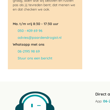
graag, doen wat wij beloven en rusten
pas als jij tevreden bent; dat menen we
en dat checken we ook.
Ma. t/m vrij 8:30 - 17:30 uur
050 - 409 69 96
advies@paardendrogist.nl
Whatsapp met ons
06-2195 98 69
Stuur ons een bericht
Direct 
App:
06-