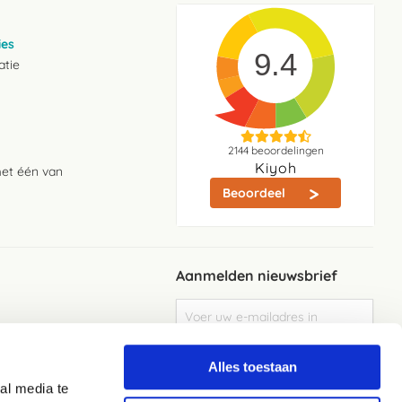
ies
9.4
atie
2144
beoordelingen
Kiyoh
met één van
Beoordeel
Aanmelden nieuwsbrief
Abonneer
u
op
Meld je aan
onze
Alles toestaan
nieuwsbrief
al media te
Elke week de beste acties en het laaste