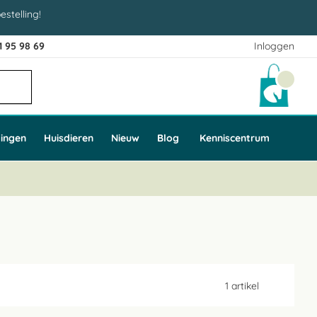
estelling!
1 95 98 69
Inloggen
Winke
ingen
Huisdieren
Nieuw
Blog
Kenniscentrum
1
artikel