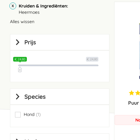
Kruiden & Ingrediënten
Heermoes
Alles wissen
Prijs
€ 24,80
€ 24,80
Species
Puur
Hond
1
item
No