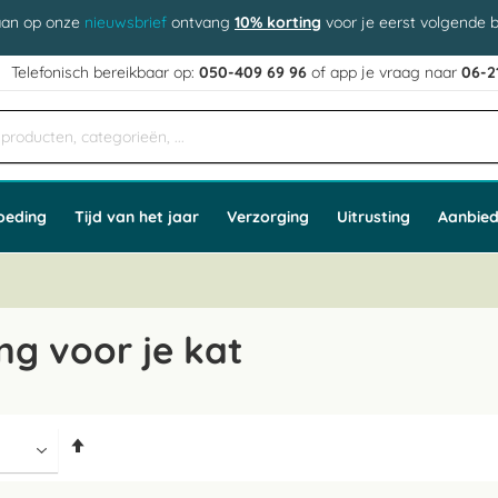
aan op onze
nieuwsbrief
ontvang
10% korting
voor je eerst volgende b
j
Telefonisch bereikbaar op:
050-409 69 96
of app
e vraag naar
06-2
oeding
Tijd van het jaar
Verzorging
Uitrusting
Aanbied
ng voor je kat
Van
hoog
naar