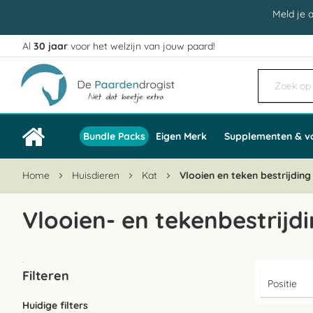
Meld je 
Al
30 jaar
voor het welzijn van jouw paard!
Ga
naar
de
inhoud
Bundle Packs
Eigen Merk
Supplementen & v
Home
Huisdieren
Kat
Vlooien en teken bestrijding
Vlooien- en tekenbestrijdi
Filteren
Huidige filters