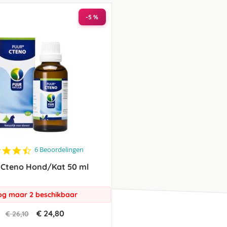
laag
sorteren
-5 %
4.5
6 Beoordelingen
star
 Cteno Hond/Kat 50 ml
rating
g maar 2 beschikbaar
€ 24,80
€ 26,10