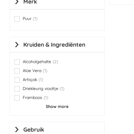
Merk
Puur
1
item
Kruiden & Ingrediënten
Alcoholgehalte
2
items
Aloe Vera
1
item
Artisjok
1
item
Driekleurig viooltje
1
item
Framboos
1
item
Show more
Gebruik