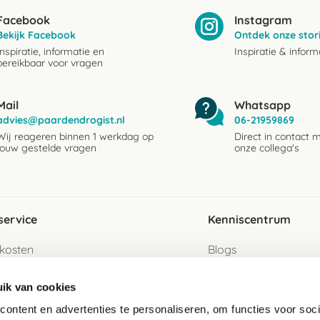
Facebook
Instagram
Bekijk Facebook
Ontdek onze stor
Inspiratie, informatie en
Inspiratie & inform
bereikbaar voor vragen
Mail
Whatsapp
advies@paardendrogist.nl
06-21959869
Wij reageren binnen 1 werkdag op
Direct in contact 
jouw gestelde vragen
onze collega's
service
Kenniscentrum
kosten
Blogs
ervice
Ingredientenwijzer
ik van cookies
jzen
Merken
ontent en advertenties te personaliseren, om functies voor soci