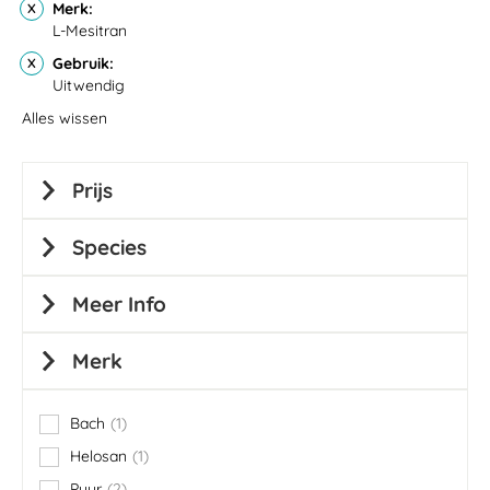
Merk
L-Mesitran
Gebruik
Uitwendig
Alles wissen
Prijs
Species
Meer Info
Merk
Bach
1
item
Helosan
1
item
Puur
2