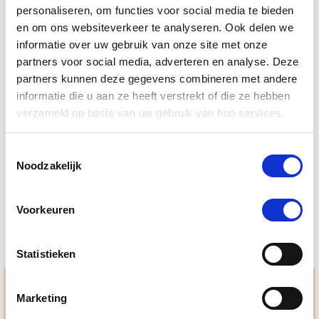
personaliseren, om functies voor social media te bieden
en om ons websiteverkeer te analyseren. Ook delen we
informatie over uw gebruik van onze site met onze
partners voor social media, adverteren en analyse. Deze
partners kunnen deze gegevens combineren met andere
informatie die u aan ze heeft verstrekt of die ze hebben
5.0
1 Beoordeling
verzameld op basis van uw gebruik van hun services.
star
L-Mesitran Soft Honing Gel 250 g
rating
Toestemmingsselectie
Nog maar 1 beschikbaar
Noodzakelijk
€ 11,35
€ 11,95
Voorkeuren
Statistieken
Hulp en advies nodig?
Marketing
Jouw paard gezond houden en krijgen. Dat is waar we het