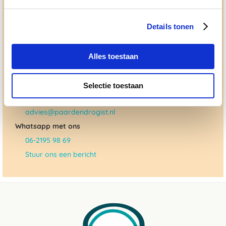
allemaal voor doen. Bij De Paardendrogist worden we
gedreven door onze visie: het leveren van producten van
Details tonen
topkwaliteit, uitgebreide informatieverstrekking en
"ouderwetse" service. Wij helpen je graag, doen wat wij
beloven en rusten pas als jij tevreden bent; dat menen we en
dat checken we ook.
Alles toestaan
Ma. t/m vrij 8:30 - 17:30 uur
Selectie toestaan
050 - 409 69 96
advies@paardendrogist.nl
Whatsapp met ons
06-2195 98 69
Stuur ons een bericht