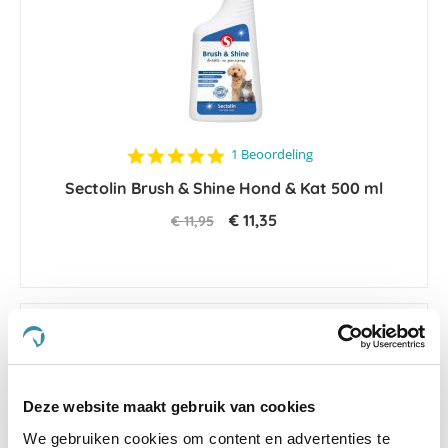
5.0
1 Beoordeling
star
Sectolin Brush & Shine Hond & Kat 500 ml
rating
€ 11,35
€ 11,95
-5 %
Deze website maakt gebruik van cookies
We gebruiken cookies om content en advertenties te