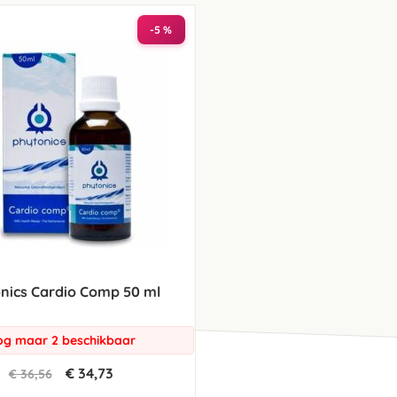
laag
sorteren
-5 %
nics Cardio Comp 50 ml
g maar 2 beschikbaar
€ 34,73
€ 36,56