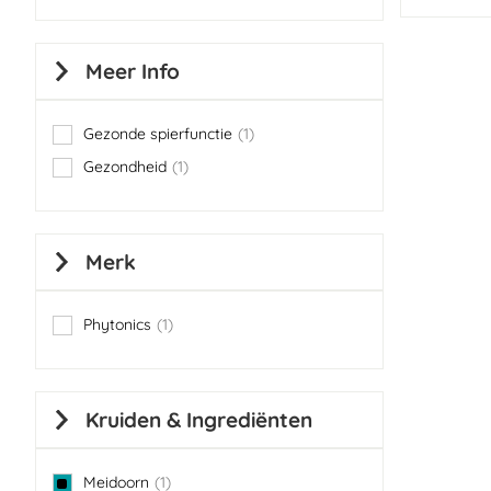
Meer Info
Gezonde spierfunctie
1
item
Gezondheid
1
item
Merk
Phytonics
1
item
Kruiden & Ingrediënten
Meidoorn
1