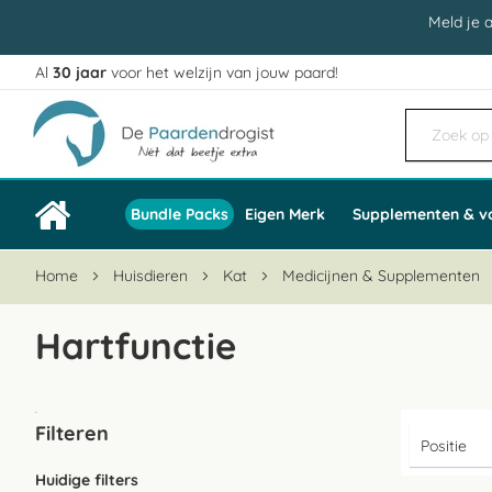
Meld je 
Al
30 jaar
voor het welzijn van jouw paard!
Ga
naar
de
inhoud
Bundle Packs
Eigen Merk
Supplementen & v
Home
Huisdieren
Kat
Medicijnen & Supplementen
Hartfunctie
Filteren
Huidige filters