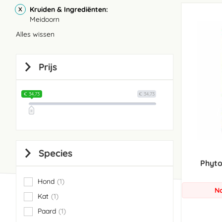
Kruiden & Ingrediënten
Meidoorn
Alles wissen
Prijs
€ 34,73
€ 34,73
Species
Phyto
Hond
1
item
No
Kat
1
item
Paard
1
item