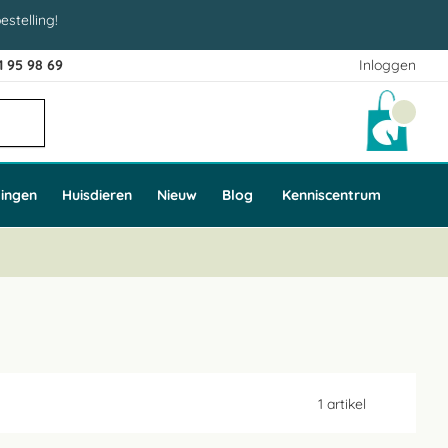
estelling!
1 95 98 69
Inloggen
Winke
ingen
Huisdieren
Nieuw
Blog
Kenniscentrum
1
artikel