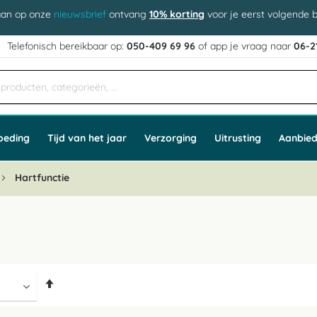
aan op onze
nieuwsbrief
ontvang
10% korting
voor je eerst volgende b
j
Telefonisch bereikbaar op:
050-409 69 96
of app
e vraag naar
06-2
oeding
Tijd van het jaar
Verzorging
Uitrusting
Aanbied
Hartfunctie
Van
hoog
naar