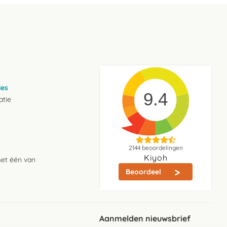
ies
9.4
atie
2144
beoordelingen
Kiyoh
met één van
Beoordeel
Aanmelden nieuwsbrief