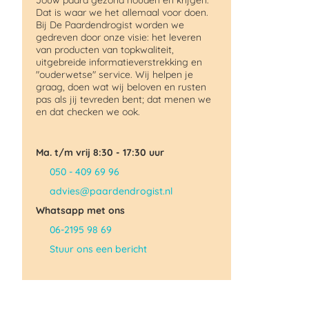
Jouw paard gezond houden en krijgen.
Dat is waar we het allemaal voor doen.
Bij De Paardendrogist worden we
gedreven door onze visie: het leveren
van producten van topkwaliteit,
uitgebreide informatieverstrekking en
"ouderwetse" service. Wij helpen je
graag, doen wat wij beloven en rusten
pas als jij tevreden bent; dat menen we
en dat checken we ook.
Ma. t/m vrij 8:30 - 17:30 uur
050 - 409 69 96
advies@paardendrogist.nl
Whatsapp met ons
06-2195 98 69
Stuur ons een bericht