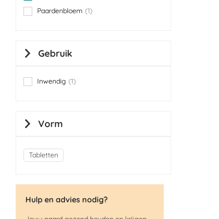
item
Paardenbloem
1
item
Gebruik
Inwendig
1
item
Vorm
Tabletten
Hulp en advies nodig?