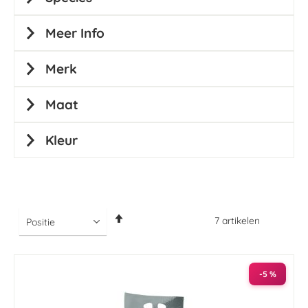
Meer Info
Merk
Maat
Kleur
Van
7
artikelen
hoog
naar
laag
sorteren
-5 %