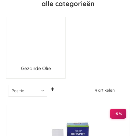
alle categorieën
Gezonde Olie
Van
4
artikelen
hoog
naar
laag
sorteren
-5 %