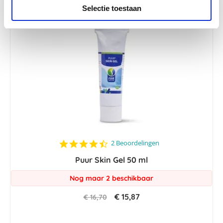
Selectie toestaan
-5 %
4.5
2 Beoordelingen
star
Puur Skin Gel 50 ml
rating
Nog maar 2 beschikbaar
€ 15,87
€ 16,70