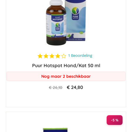
4.0
1 Beoordeling
star
Puur Hotspot Hond/Kat 50 ml
rating
Nog maar 2 beschikbaar
€ 24,80
€ 26,10
-5 %