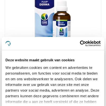
4.2
12 Beoordelingen
star
Deze website maakt gebruik van cookies
Puur Derma/Jeuk 50 ml
rating
We gebruiken cookies om content en advertenties te
Nog maar 2 beschikbaar
personaliseren, om functies voor social media te bieden
€ 22,04
€ 23,20
en om ons websiteverkeer te analyseren. Ook delen we
informatie over uw gebruik van onze site met onze
partners voor social media, adverteren en analyse. Deze
partners kunnen deze gegevens combineren met andere
informatie die u aan ze heeft verstrekt of die ze hebben
-5 %