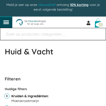
Meld je aan op onze
nieuwsbrief
ontvang
10% korting
voor je
eerst volgende bestelling!
Win
Huid & Vacht
Filteren
Huidige filters
Kruiden & Ingrediënten
Moerasrozemarijn