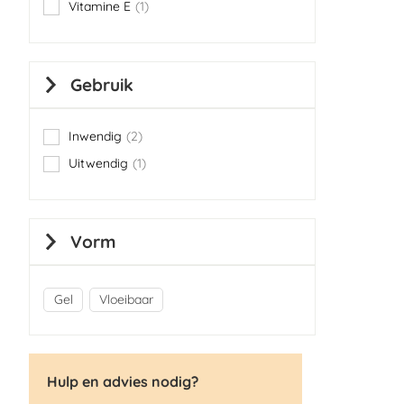
Vitamine E
1
item
Gebruik
Inwendig
2
items
Uitwendig
1
item
Vorm
Gel
Vloeibaar
Hulp en advies nodig?