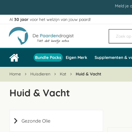
Meld je 
Al
30 jaar
voor het welzijn van jouw paard!
Ga
naar
de
inhoud
Bundle Packs
Eigen Merk
Supplementen & v
Home
Huisdieren
Kat
Huid & Vacht
Huid & Vacht
Gezonde Olie