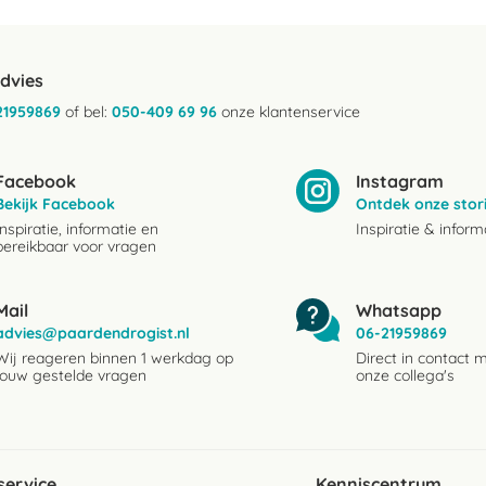
advies
21959869
of bel:
050-409 69 96
onze klantenservice
Facebook
Instagram
Bekijk Facebook
Ontdek onze stor
Inspiratie, informatie en
Inspiratie & inform
bereikbaar voor vragen
Mail
Whatsapp
advies@paardendrogist.nl
06-21959869
Wij reageren binnen 1 werkdag op
Direct in contact 
jouw gestelde vragen
onze collega's
service
Kenniscentrum