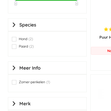
Species
Puur 
Hond
2
items
Paard
2
items
No
Meer Info
Zomer-perikelen
1
item
Merk