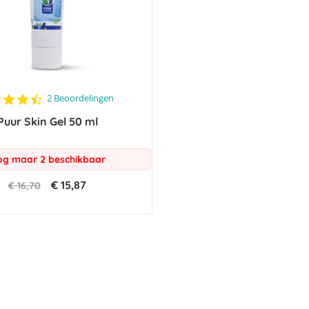
4.5
2 Beoordelingen
star
Puur Skin Gel 50 ml
rating
g maar 2 beschikbaar
€ 15,87
€ 16,70