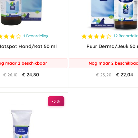
4.0
4.2
1 Beoordeling
12 Beoordeli
star
star
Hotspot Hond/Kat 50 ml
rating
Puur Derma/Jeuk 50 
rating
g maar 2 beschikbaar
Nog maar 2 beschikba
€ 24,80
€ 22,04
€ 26,10
€ 23,20
-5 %