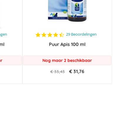
4.3
ngen
29 Beoordelingen
star
ml
Puur Apis 100 ml
rating
ar
Nog maar 2 beschikbaar
€ 31,76
€ 33,43