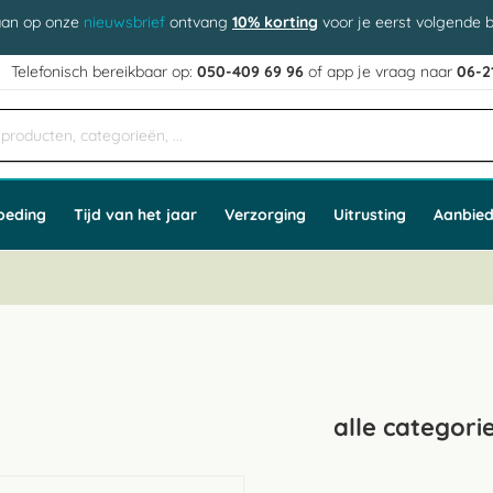
aan op onze
nieuwsbrief
ontvang
10% korting
voor je eerst volgende b
j
Telefonisch bereikbaar op:
050-409 69 96
of app
e vraag naar
06-2
oeding
Tijd van het jaar
Verzorging
Uitrusting
Aanbied
alle categori