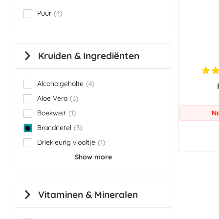
Puur
4
items
Kruiden & Ingrediënten
Alcoholgehalte
4
items
Aloe Vera
3
items
Boekweit
1
No
item
Brandnetel
3
items
Driekleurig viooltje
1
item
Show more
Vitaminen & Mineralen