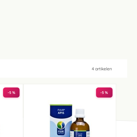
4
artikelen
-5 %
-5 %