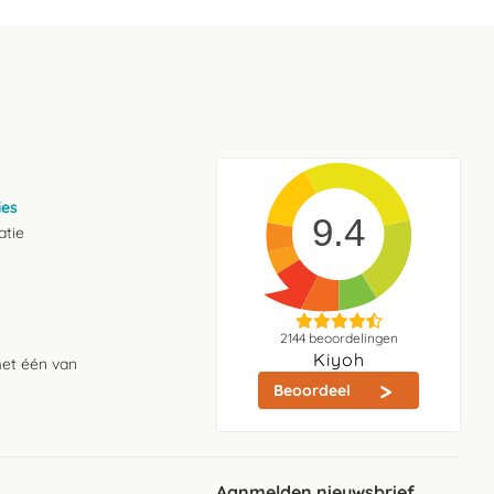
ies
9.4
atie
2144
beoordelingen
Kiyoh
met één van
Beoordeel
Aanmelden nieuwsbrief