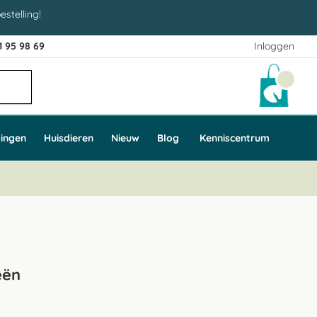
estelling!
1 95 98 69
Inloggen
Winke
ingen
Huisdieren
Nieuw
Blog
Kenniscentrum
eën