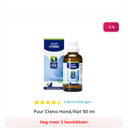
-5 %
4.5
6 Beoordelingen
star
Puur Cteno Hond/Kat 50 ml
rating
Nog maar 2 beschikbaar