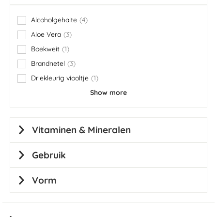
Alcoholgehalte
4
items
Aloe Vera
3
items
Boekweit
1
item
Brandnetel
3
items
Driekleurig viooltje
1
item
Show more
Vitaminen & Mineralen
Gebruik
Vorm