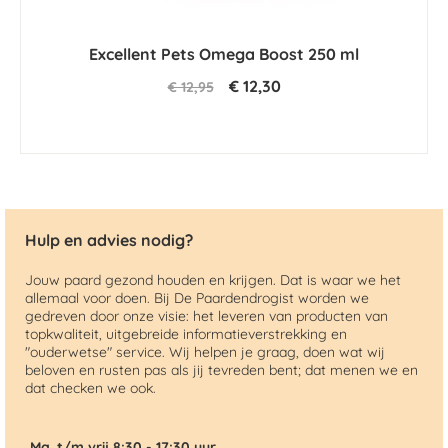
Excellent Pets Omega Boost 250 ml
€ 12,30
€ 12,95
Hulp en advies nodig?
Jouw paard gezond houden en krijgen. Dat is waar we het
allemaal voor doen. Bij De Paardendrogist worden we
gedreven door onze visie: het leveren van producten van
topkwaliteit, uitgebreide informatieverstrekking en
"ouderwetse" service. Wij helpen je graag, doen wat wij
beloven en rusten pas als jij tevreden bent; dat menen we en
dat checken we ook.
Ma. t/m vrij 8:30 - 17:30 uur