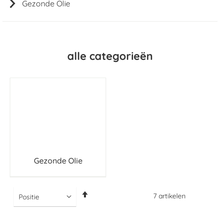
Gezonde Olie
alle categorieën
Gezonde Olie
Van
7
artikelen
hoog
naar