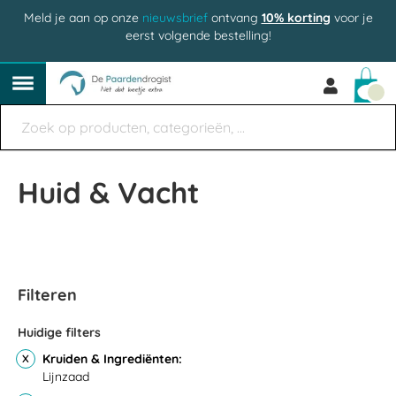
Meld je aan op onze
nieuwsbrief
ontvang
10% korting
voor je
eerst volgende bestelling!
Win
Huid & Vacht
Filteren
Huidige filters
Kruiden & Ingrediënten
Lijnzaad