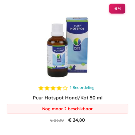
laag
sorteren
-5 %
4.0
1 Beoordeling
star
Puur Hotspot Hond/Kat 50 ml
rating
Nog maar 2 beschikbaar
€ 24,80
€ 26,10