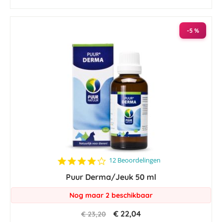
-5 %
4.2
12 Beoordelingen
star
Puur Derma/Jeuk 50 ml
rating
Nog maar 2 beschikbaar
€ 22,04
€ 23,20