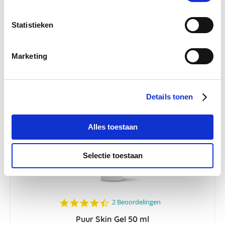
€ 12,30
€ 12,95
Statistieken
Marketing
-5 %
Details tonen
Alles toestaan
Selectie toestaan
4.5
2 Beoordelingen
star
Puur Skin Gel 50 ml
rating