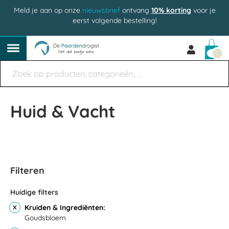
Meld je aan op onze
nieuwsbrief
ontvang
10% korting
voor je
eerst volgende bestelling!
Win
Huid & Vacht
Filteren
Huidige filters
Kruiden & Ingrediënten
Goudsbloem