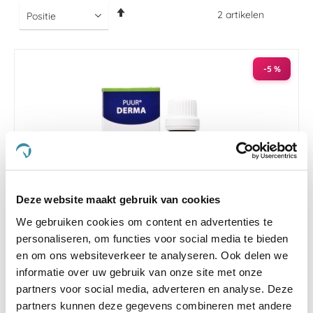
Van
2
artikelen
hoog
naar
laag
sorteren
-5 %
Deze website maakt gebruik van cookies
We gebruiken cookies om content en advertenties te
personaliseren, om functies voor social media te bieden
4.2
12 Beoordelingen
en om ons websiteverkeer te analyseren. Ook delen we
star
informatie over uw gebruik van onze site met onze
Puur Derma/Jeuk 50 ml
rating
partners voor social media, adverteren en analyse. Deze
Nog maar 2 beschikbaar
partners kunnen deze gegevens combineren met andere