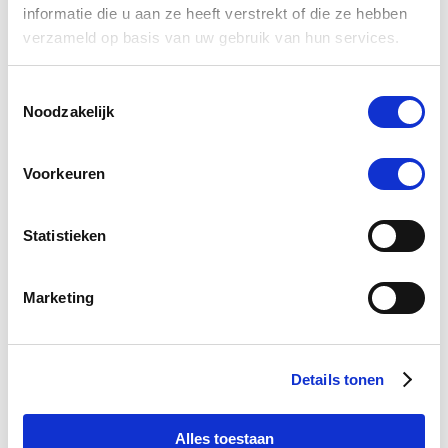
informatie die u aan ze heeft verstrekt of die ze hebben
€ 22,04
€ 23,20
verzameld op basis van uw gebruik van hun services.
Toestemmingsselectie
Noodzakelijk
-5 %
Voorkeuren
Statistieken
Marketing
Details tonen
4.3
29 Beoordelingen
star
Puur Apis 100 ml
rating
Alles toestaan