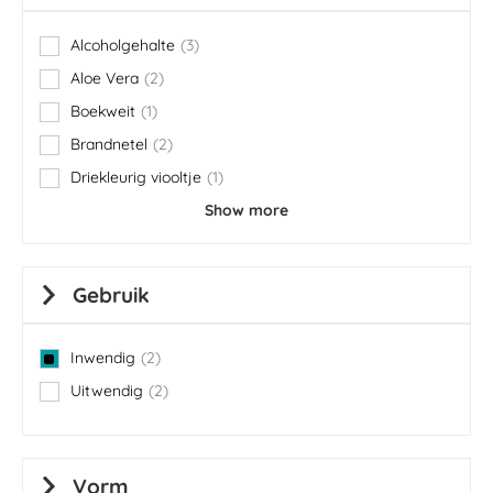
Alcoholgehalte
3
items
Aloe Vera
2
items
Boekweit
1
item
Brandnetel
2
items
Driekleurig viooltje
1
item
Show more
Gebruik
Inwendig
2
items
Uitwendig
2
items
Vorm