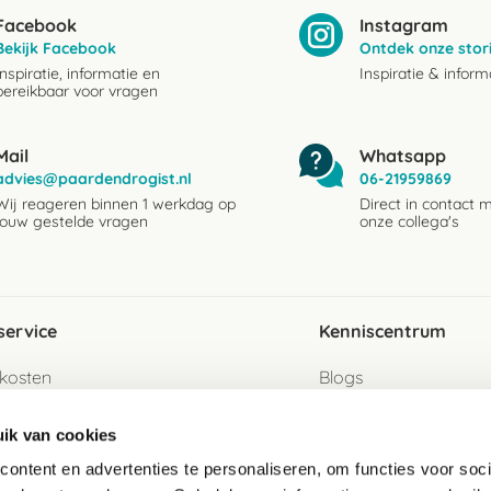
Facebook
Instagram
Bekijk Facebook
Ontdek onze stor
Inspiratie, informatie en
Inspiratie & inform
bereikbaar voor vragen
Mail
Whatsapp
advies@paardendrogist.nl
06-21959869
Wij reageren binnen 1 werkdag op
Direct in contact 
jouw gestelde vragen
onze collega's
service
Kenniscentrum
kosten
Blogs
ervice
Ingredientenwijzer
ik van cookies
jzen
Merken
ontent en advertenties te personaliseren, om functies voor soci