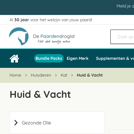
Meld je 
Al
30 jaar
voor het welzijn van jouw paard!
Ga
naar
de
inhoud
Bundle Packs
Eigen Merk
Supplementen & v
Home
Huisdieren
Kat
Huid & Vacht
Huid & Vacht
Gezonde Olie