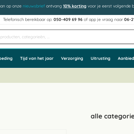
aan op onze
nieuwsbrief
ontvang
10% korting
voor je eerst volgende b
j
Telefonisch bereikbaar op:
050-409 69 96
of app
e vraag naar
06-2
oeding
Tijd van het jaar
Verzorging
Uitrusting
Aanbied
alle categori