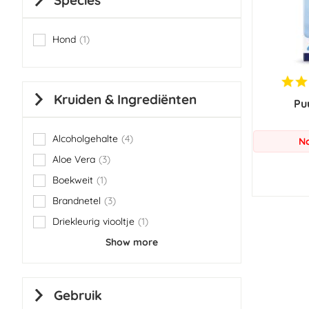
Species
Hond
1
item
Kruiden & Ingrediënten
Pu
Alcoholgehalte
4
No
items
Aloe Vera
3
items
Boekweit
1
item
Brandnetel
3
items
Driekleurig viooltje
1
item
Show more
Gebruik