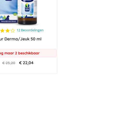
4.2
12 Beoordelingen
star
ur Derma/Jeuk 50 ml
rating
g maar 2 beschikbaar
€ 22,04
€ 23,20