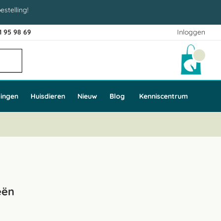
estelling!
1 95 98 69
Inloggen
Winke
ingen
Huisdieren
Nieuw
Blog
Kenniscentrum
eën