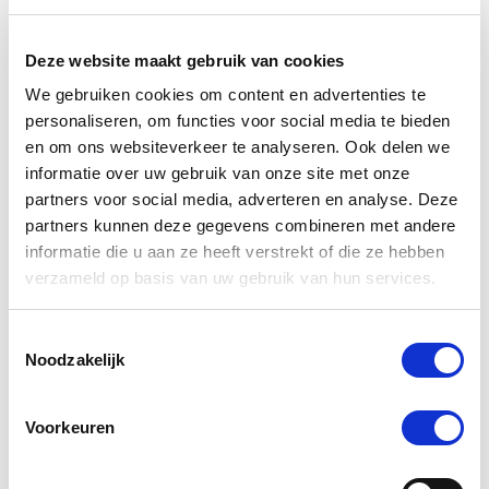
hoog
naar
laag
Deze website maakt gebruik van cookies
sorteren
-5 %
We gebruiken cookies om content en advertenties te
personaliseren, om functies voor social media te bieden
en om ons websiteverkeer te analyseren. Ook delen we
informatie over uw gebruik van onze site met onze
partners voor social media, adverteren en analyse. Deze
partners kunnen deze gegevens combineren met andere
informatie die u aan ze heeft verstrekt of die ze hebben
verzameld op basis van uw gebruik van hun services.
Toestemmingsselectie
Noodzakelijk
5.0
1 Beoordeling
star
L-Mesitran Soft Honing Gel 250 g
rating
Voorkeuren
Nog maar 1 beschikbaar
€ 11,35
€ 11,95