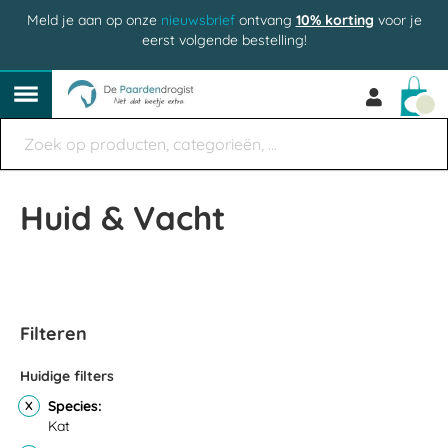
Meld je aan op onze
nieuwsbrief
ontvang
10% korting
voor je
eerst volgende bestelling!
Win
Huid & Vacht
Filteren
Huidige filters
Species
Kat