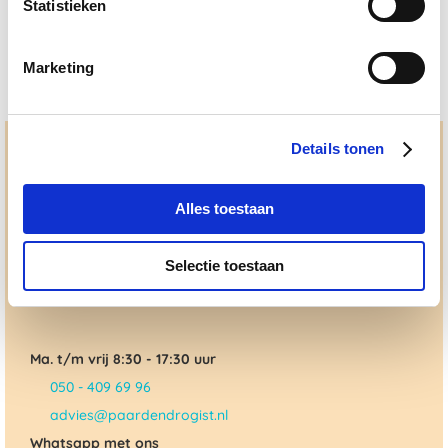
Statistieken
Marketing
Details tonen
Hulp en advies nodig?
Jouw paard gezond houden en krijgen. Dat is waar we het
Alles toestaan
allemaal voor doen. Bij De Paardendrogist worden we
gedreven door onze visie: het leveren van producten van
topkwaliteit, uitgebreide informatieverstrekking en
"ouderwetse" service. Wij helpen je graag, doen wat wij
Selectie toestaan
beloven en rusten pas als jij tevreden bent; dat menen we en
dat checken we ook.
Ma. t/m vrij 8:30 - 17:30 uur
050 - 409 69 96
advies@paardendrogist.nl
Whatsapp met ons