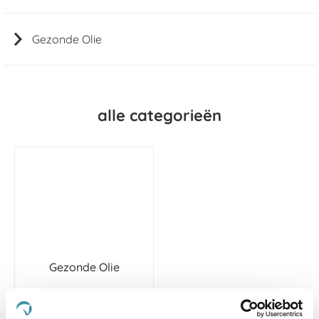
Gezonde Olie
alle categorieën
Gezonde Olie
Van
1
artikel