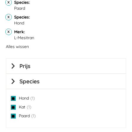
Species
Paard
Species
Hond
Merk
L-Mesitran
Alles wissen
Prijs
Species
Hond
1
item
Kat
1
item
Paard
1
item