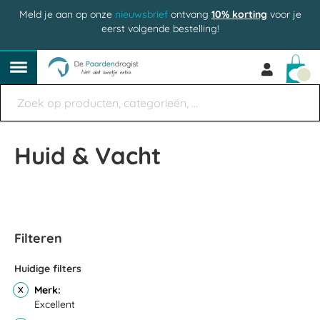
Meld je aan op onze
nieuwsbrief
ontvang
10% korting
voor je
eerst volgende bestelling!
Win
Huid & Vacht
Filteren
Huidige filters
Merk
Excellent