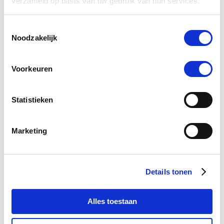
verzameld op basis van uw gebruik van hun services.
Toestemmingsselectie
-5 %
Noodzakelijk
Voorkeuren
Statistieken
Marketing
Details tonen
Excellent Pets Omega Boost 250 ml
€ 12,30
€ 12,95
Alles toestaan