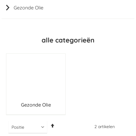
Gezonde Olie
alle categorieën
Gezonde Olie
Van
2
artikelen
hoog
naar