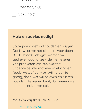
item
Rozemarijn
1
item
Spirulina
1
item
Hulp en advies nodig?
Jouw paard gezond houden en krijgen.
Dat is waar we het allemaal voor doen.
Bij De Paardendrogist worden we
gedreven door onze visie: het leveren
van producten van topkwaliteit,
uitgebreide informatieverstrekking en
"ouderwetse" service. Wij helpen je
graag, doen wat wij beloven en rusten
pas als jij tevreden bent; dat menen we
en dat checken we ook.
Ma. t/m vrij 8:30 - 17:30 uur
050 - 409 69 96