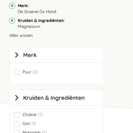
Merk
De Groene Os Hond
Kruiden & Ingrediënten
Magnesium
Alles wissen
Merk
Puur
2
items
Kruiden & Ingrediënten
Choline
1
item
Gist
1
item
Mangaan
1