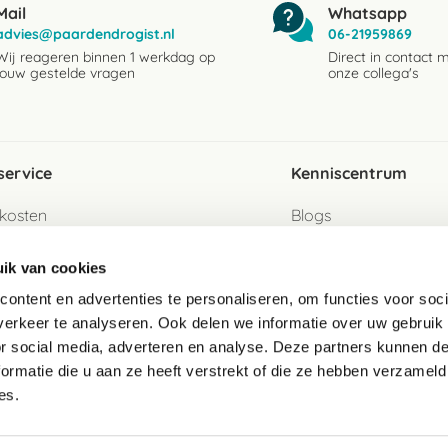
Mail
Whatsapp
advies@paardendrogist.nl
06-21959869
Wij reageren binnen 1 werkdag op
Direct in contact 
jouw gestelde vragen
onze collega's
service
Kenniscentrum
kosten
Blogs
ervice
Ingredientenwijzer
ik van cookies
jzen
Merken
ontent en advertenties te personaliseren, om functies voor soci
erkeer te analyseren. Ook delen we informatie over uw gebruik
turen als gast
or social media, adverteren en analyse. Deze partners kunnen 
ormatie die u aan ze heeft verstrekt of die ze hebben verzameld
e
es.
telde vragen