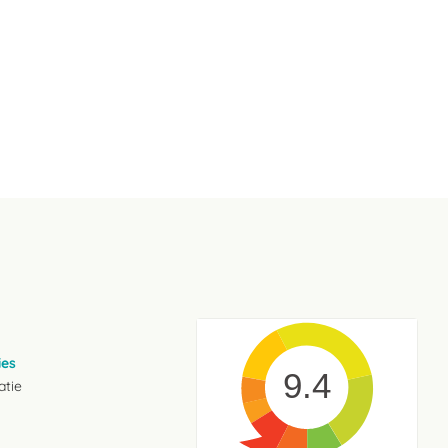
ies
9.4
atie