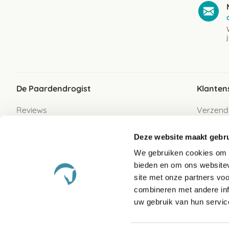
De Paardendrogist
Klanten
Reviews
Verzend
Over ons
Bezorgs
Deze website maakt gebru
Vacatures
Betaalwi
We gebruiken cookies om c
Contact
Retour
bieden en om ons websitev
Retour s
site met onze partners vo
combineren met andere inf
Garanti
uw gebruik van hun servic
Veelges