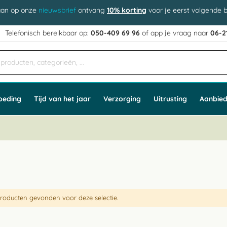
aan op onze
nieuwsbrief
ontvang
10% korting
voor je eerst volgende b
j
Telefonisch bereikbaar op:
050-409 69 96
of app
e vraag naar
06-2
oeding
Tijd van het jaar
Verzorging
Uitrusting
Aanbied
roducten gevonden voor deze selectie.