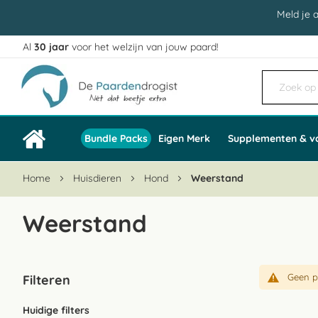
Meld je 
Al
30 jaar
voor het welzijn van jouw paard!
Ga
naar
de
inhoud
Bundle Packs
Eigen Merk
Supplementen & v
Home
Huisdieren
Hond
Weerstand
Weerstand
Geen p
Filteren
Huidige filters