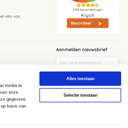
2144
beoordelingen
Kiyoh
met één van
Beoordeel
Aanmelden nieuwsbrief
Abonneer
u
op
Meld je aan
onze
Alles toestaan
nieuwsbrief
al media te
Elke week de beste acties en het laaste
nieuws in je eigen mailbox
 van onze
Selectie toestaan
deze gegevens
 op basis van