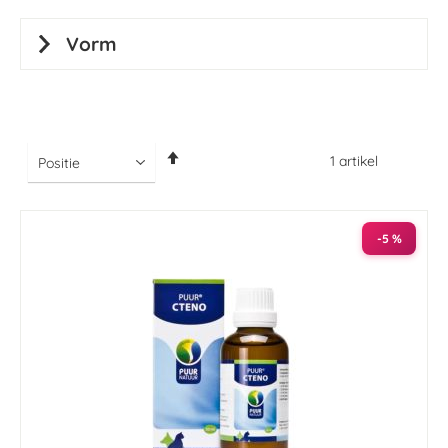
Vorm
Van
1
artikel
hoog
naar
laag
sorteren
-5 %