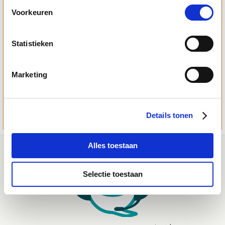
dat checken we ook.
Voorkeuren
Ma. t/m vrij 8:30 - 17:30 uur
Statistieken
050 - 409 69 96
advies@paardendrogist.nl
Marketing
Whatsapp met ons
06-2195 98 69
Stuur ons een bericht
Details tonen
Alles toestaan
Selectie toestaan