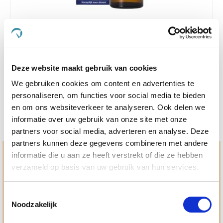
4.5
6 Beoordelingen
star
Puur Cteno Hond/Kat 50 ml
rating
Nog maar 2 beschikbaar
Deze website maakt gebruik van cookies
€ 24,80
€ 26,10
We gebruiken cookies om content en advertenties te
personaliseren, om functies voor social media te bieden
en om ons websiteverkeer te analyseren. Ook delen we
informatie over uw gebruik van onze site met onze
partners voor social media, adverteren en analyse. Deze
partners kunnen deze gegevens combineren met andere
informatie die u aan ze heeft verstrekt of die ze hebben
Hulp en advies nodig?
verzameld op basis van uw gebruik van hun services.
Jouw paard gezond houden en krijgen. Dat is waar we het
allemaal voor doen. Bij De Paardendrogist worden we
gedreven door onze visie: het leveren van producten van
Toestemmingsselectie
topkwaliteit, uitgebreide informatieverstrekking en
Noodzakelijk
"ouderwetse" service. Wij helpen je graag, doen wat wij
beloven en rusten pas als jij tevreden bent; dat menen we en