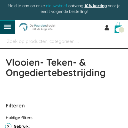
Meld je aan op onze
nieuwsbrief
ontvang
10% korting
voor je
eerst volgende bestelling!
Win
Vlooien- Teken- &
Ongediertebestrijding
Filteren
Huidige filters
Gebruik