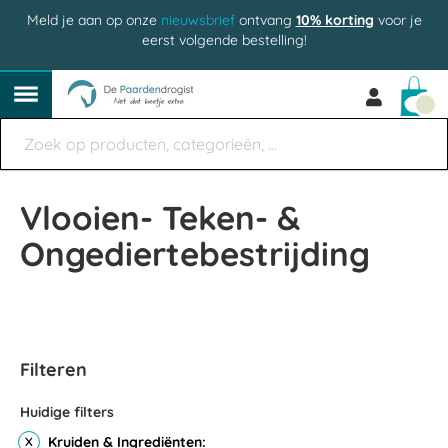
Meld je aan op onze
nieuwsbrief
ontvang
10% korting
voor je
eerst volgende bestelling!
Win
Vlooien- Teken- &
Ongediertebestrijding
Filteren
Huidige filters
Kruiden & Ingrediënten