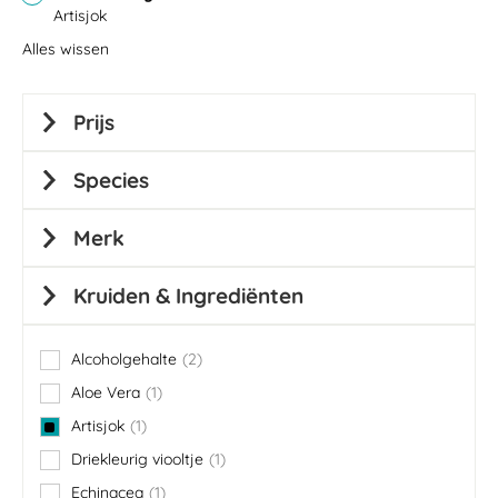
Artisjok
Alles wissen
Prijs
Species
Merk
Kruiden & Ingrediënten
Alcoholgehalte
2
items
Aloe Vera
1
item
Artisjok
1
item
Driekleurig viooltje
1
item
Echinacea
1