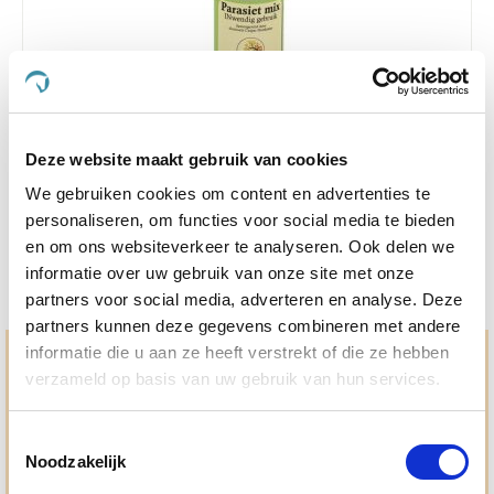
Krachtig Kruid Parasiet mix Inwendig 10 ml
Deze website maakt gebruik van cookies
€ 16,95
We gebruiken cookies om content en advertenties te
personaliseren, om functies voor social media te bieden
en om ons websiteverkeer te analyseren. Ook delen we
informatie over uw gebruik van onze site met onze
partners voor social media, adverteren en analyse. Deze
partners kunnen deze gegevens combineren met andere
informatie die u aan ze heeft verstrekt of die ze hebben
Hulp en advies nodig?
verzameld op basis van uw gebruik van hun services.
Jouw paard gezond houden en krijgen. Dat is waar we het
allemaal voor doen. Bij De Paardendrogist worden we
Toestemmingsselectie
gedreven door onze visie: het leveren van producten van
Noodzakelijk
topkwaliteit, uitgebreide informatieverstrekking en
"ouderwetse" service. Wij helpen je graag, doen wat wij