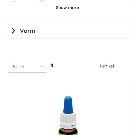
item
Show more
Vorm
Van
1
artikel
hoog
naar
laag
sorteren