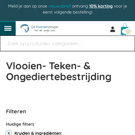
Meld je aan op onze
nieuwsbrief
ontvang
10% korting
voor je
eerst volgende bestelling!
Win
Vlooien- Teken- &
Ongediertebestrijding
Filteren
Huidige filters
Kruiden & Ingrediënten