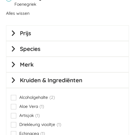
Foenegriek
Alles wissen
Prijs
Species
Merk
Kruiden & Ingrediënten
Alcoholgehalte
2
items
Aloe Vera
1
item
Artisjok
1
item
Driekleurig viooltje
1
item
Echinacea
1