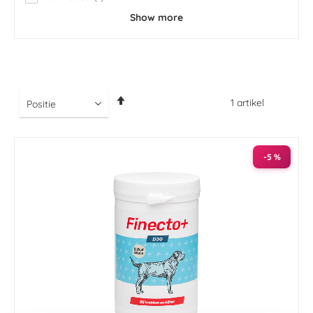
item
Show more
Van
1
artikel
hoog
naar
laag
sorteren
-5 %