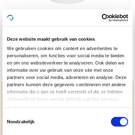
Finecto+ Dog 300 g
Nog maar 2 beschikbaar
Deze website maakt gebruik van cookies
€ 44,60
€ 46,95
We gebruiken cookies om content en advertenties te
personaliseren, om functies voor social media te bieden
en om ons websiteverkeer te analyseren. Ook delen we
informatie over uw gebruik van onze site met onze
partners voor social media, adverteren en analyse. Deze
partners kunnen deze gegevens combineren met andere
Hulp en advies nodig?
informatie die u aan ze heeft verstrekt of die ze hebben
verzameld op basis van uw gebruik van hun services.
Jouw paard gezond houden en krijgen. Dat is waar we het
allemaal voor doen. Bij De Paardendrogist worden we
gedreven door onze visie: het leveren van producten van
Toestemmingsselectie
topkwaliteit, uitgebreide informatieverstrekking en
Noodzakelijk
"ouderwetse" service. Wij helpen je graag, doen wat wij
beloven en rusten pas als jij tevreden bent; dat menen we en