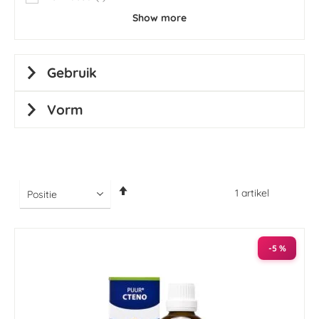
item
Show more
Gebruik
Vorm
Van
1
artikel
hoog
naar
laag
sorteren
-5 %