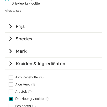
Driekleurig viooltje
Alles wissen
Prijs
Species
Merk
Kruiden & Ingrediënten
Alcoholgehalte
2
items
Aloe Vera
1
item
Artisjok
1
item
Driekleurig viooltje
1
item
Echinacea
1