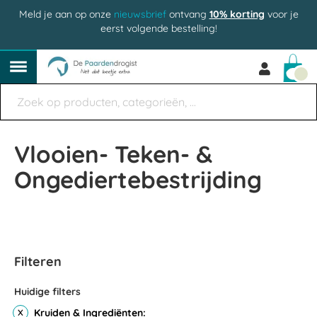
Meld je aan op onze
nieuwsbrief
ontvang
10% korting
voor je
eerst volgende bestelling!
Win
Vlooien- Teken- &
Ongediertebestrijding
Filteren
Huidige filters
Kruiden & Ingrediënten