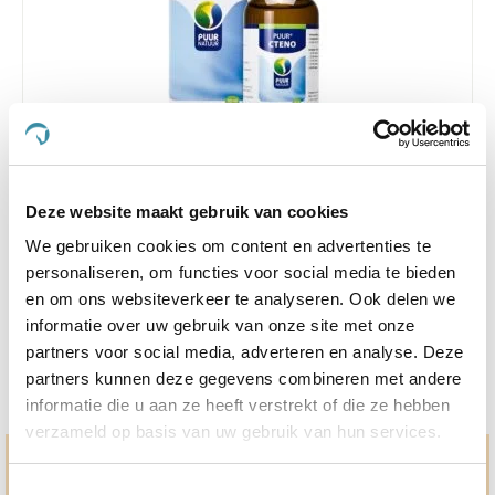
4.5
6 Beoordelingen
star
Deze website maakt gebruik van cookies
Puur Cteno Hond/Kat 50 ml
rating
We gebruiken cookies om content en advertenties te
Nog maar 2 beschikbaar
personaliseren, om functies voor social media te bieden
€ 24,80
en om ons websiteverkeer te analyseren. Ook delen we
€ 26,10
informatie over uw gebruik van onze site met onze
partners voor social media, adverteren en analyse. Deze
partners kunnen deze gegevens combineren met andere
informatie die u aan ze heeft verstrekt of die ze hebben
verzameld op basis van uw gebruik van hun services.
Hulp en advies nodig?
Toestemmingsselectie