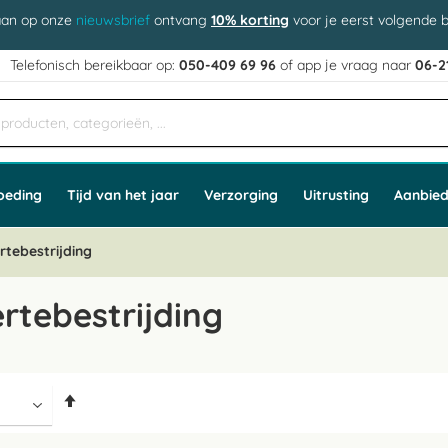
aan op onze
nieuwsbrief
ontvang
10% korting
voor je eerst volgende b
j
Telefonisch bereikbaar op:
050-409 69 96
of app
e vraag naar
06-2
oeding
Tijd van het jaar
Verzorging
Uitrusting
Aanbied
rtebestrijding
rtebestrijding
Van
hoog
naar