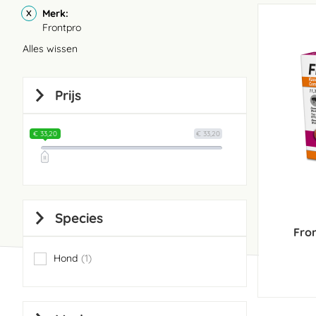
Merk
Frontpro
Alles wissen
Prijs
€ 33,20
€ 33,20
Species
Fron
Hond
1
item