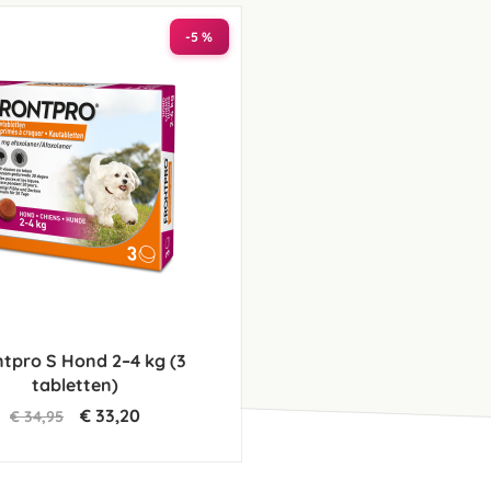
laag
sorteren
-5 %
tpro S Hond 2–4 kg (3
tabletten)
€ 33,20
€ 34,95