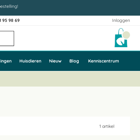
estelling!
1 95 98 69
Inloggen
Winke
ingen
Huisdieren
Nieuw
Blog
Kenniscentrum
1
artikel