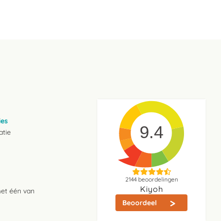
ies
9.4
atie
2144
beoordelingen
Kiyoh
met één van
Beoordeel