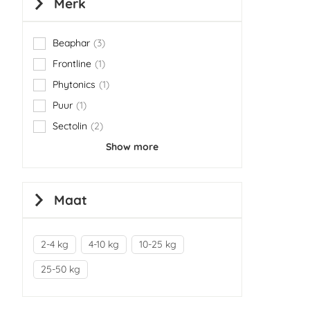
Merk
Beaphar
3
items
Frontline
1
item
Phytonics
1
item
Puur
1
item
Sectolin
2
items
Show more
Maat
2-4 kg
4-10 kg
10-25 kg
25-50 kg