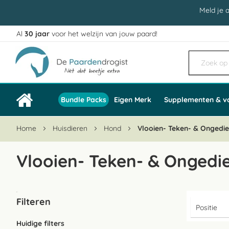
Meld je 
Al
30 jaar
voor het welzijn van jouw paard!
Ga
naar
de
inhoud
Bundle Packs
Eigen Merk
Supplementen & v
Home
Huisdieren
Hond
Vlooien- Teken- & Ongedie
Vlooien- Teken- & Ongedie
Filteren
Huidige filters