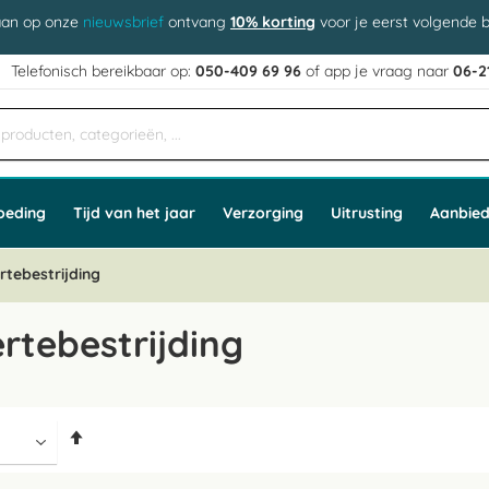
aan op onze
nieuwsbrief
ontvang
10% korting
voor je eerst volgende b
j
Telefonisch bereikbaar op:
050-409 69 96
of app
e vraag naar
06-2
oeding
Tijd van het jaar
Verzorging
Uitrusting
Aanbied
rtebestrijding
rtebestrijding
Van
hoog
naar