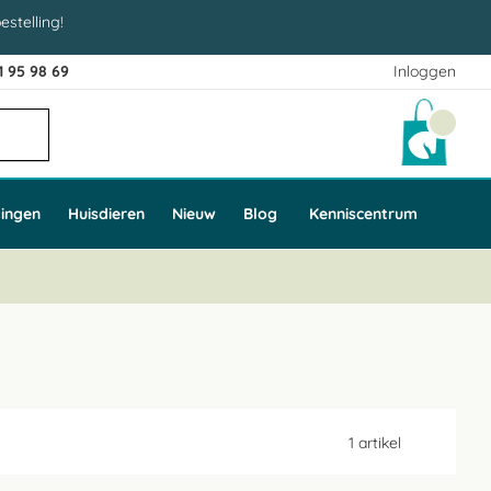
estelling!
1 95 98 69
Inloggen
Winke
ingen
Huisdieren
Nieuw
Blog
Kenniscentrum
1
artikel