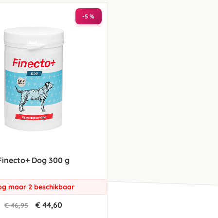
laag
sorteren
-5 %
Finecto+ Dog 300 g
g maar 2 beschikbaar
€ 44,60
€ 46,95