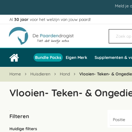
Meld je 
Al
30 jaar
voor het welzijn van jouw paard!
Ga
naar
de
inhoud
Bundle Packs
Eigen Merk
Supplementen & v
Home
Huisdieren
Hond
Vlooien- Teken- & Ongedie
Vlooien- Teken- & Ongedie
Filteren
Huidige filters