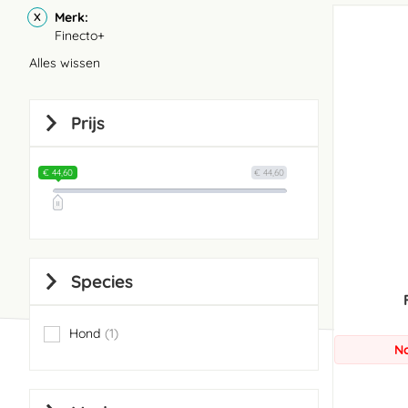
Merk
Finecto+
Alles wissen
Prijs
€ 44,60
€ 44,60
Species
Hond
1
item
No