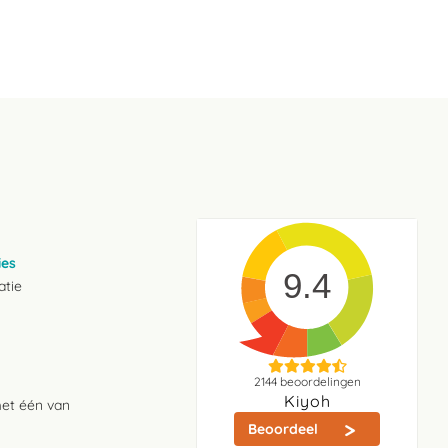
ies
9.4
atie
2144
beoordelingen
Kiyoh
met één van
Beoordeel