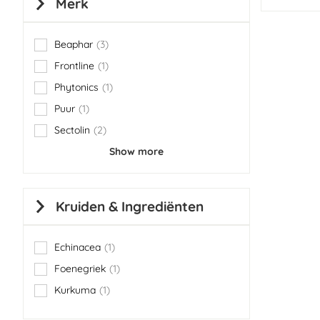
Merk
Beaphar
3
items
Frontline
1
item
Phytonics
1
item
Puur
1
item
Sectolin
2
items
Show more
Kruiden & Ingrediënten
Echinacea
1
item
Foenegriek
1
item
Kurkuma
1
item