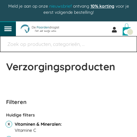
Meld je aan op onze
nieuwsbrief
ontvang
10% korting
voor je
eerst volgende bestelling!
Win
Verzorgingsproducten
Filteren
Huidige filters
Vitaminen & Mineralen
Vitamine C