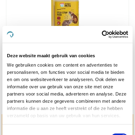
4.0
1 Beoordeling
star
Excellent Pets Itch Stop Feed 250ml
rating
Deze website maakt gebruik van cookies
We gebruiken cookies om content en advertenties te
Nog maar 1 beschikbaar
personaliseren, om functies voor social media te bieden
€ 16,91
€ 17,80
en om ons websiteverkeer te analyseren. Ook delen we
informatie over uw gebruik van onze site met onze
partners voor social media, adverteren en analyse. Deze
partners kunnen deze gegevens combineren met andere
informatie die u aan ze heeft verstrekt of die ze hebben
verzameld op basis van uw gebruik van hun services.
Hulp en advies nodig?
Toestemmingsselectie