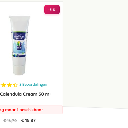
laag
sorteren
-5 %
4.3
3 Beoordelingen
star
 Calendula Cream 50 ml
rating
og maar 1 beschikbaar
€ 15,87
€ 16,70