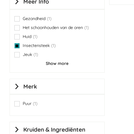
Meer Info
Gezondheid
1
item
Het schoonhouden van de oren
1
item
Huid
1
item
Insectensteek
1
item
Jeuk
1
item
Show more
Merk
Puur
1
item
Kruiden & Ingrediënten