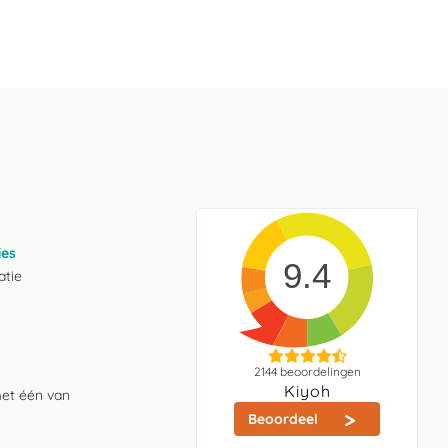
ies
9.4
atie
2144
beoordelingen
Kiyoh
met één van
Beoordeel