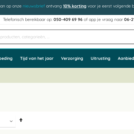
aan op onze
nieuwsbrief
ontvang
10% korting
voor je eerst volgende b
j
Telefonisch bereikbaar op:
050-409 69 96
of app
e vraag naar
06-2
oeding
Tijd van het jaar
Verzorging
Uitrusting
Aanbied
Van
hoog
naar