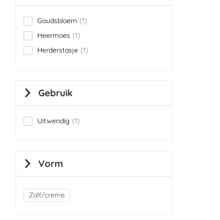
Goudsbloem
1
item
Heermoes
1
item
Herderstasje
1
item
Gebruik
Uitwendig
1
item
Vorm
Zalf/creme