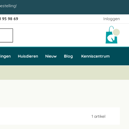
estelling!
1 95 98 69
Inloggen
Winke
ingen
Huisdieren
Nieuw
Blog
Kenniscentrum
1
artikel