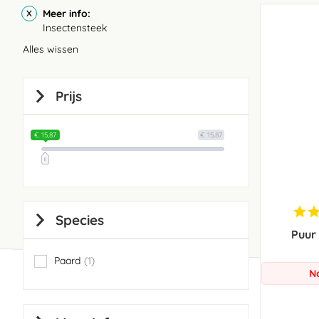
Meer info
Insectensteek
Alles wissen
Prijs
€ 15,87
€ 15,87
Species
Puur
Paard
1
item
N