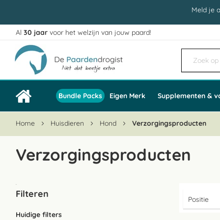
Meld je 
Al
30 jaar
voor het welzijn van jouw paard!
Ga
naar
de
inhoud
Bundle Packs
Eigen Merk
Supplementen & v
Home
Huisdieren
Hond
Verzorgingsproducten
Verzorgingsproducten
Filteren
Huidige filters