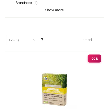
Brandnetel
1
item
Show more
Van
1
artikel
hoog
naar
laag
sorteren
-20 %