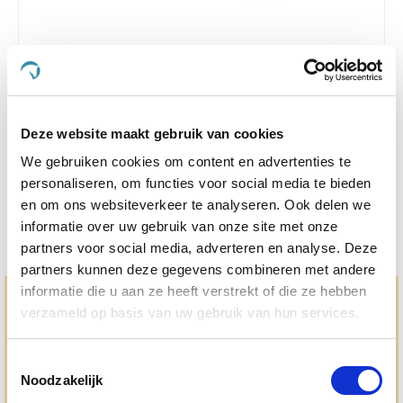
Vitalstyle Shampoobar Summer & Lemongrass
180 g
Nog maar 1 beschikbaar
Deze website maakt gebruik van cookies
We gebruiken cookies om content en advertenties te
€ 10,79
€ 13,49
personaliseren, om functies voor social media te bieden
en om ons websiteverkeer te analyseren. Ook delen we
informatie over uw gebruik van onze site met onze
partners voor social media, adverteren en analyse. Deze
partners kunnen deze gegevens combineren met andere
informatie die u aan ze heeft verstrekt of die ze hebben
Hulp en advies nodig?
verzameld op basis van uw gebruik van hun services.
Jouw paard gezond houden en krijgen. Dat is waar we het
allemaal voor doen. Bij De Paardendrogist worden we
Toestemmingsselectie
gedreven door onze visie: het leveren van producten van
Noodzakelijk
topkwaliteit, uitgebreide informatieverstrekking en