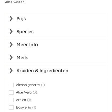
Alles wissen
Prijs
Species
Meer Info
Merk
Kruiden & Ingrediënten
Alcoholgehalte
1
item
Aloe Vera
3
items
Arnica
1
item
Boswellia
1
item