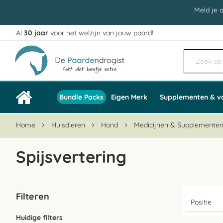
Meld je 
Al
30 jaar
voor het welzijn van jouw paard!
Ga
naar
de
inhoud
Bundle Packs
Eigen Merk
Supplementen & v
Home
Huisdieren
Hond
Medicijnen & Supplemente
Spijsvertering
Filteren
Huidige filters