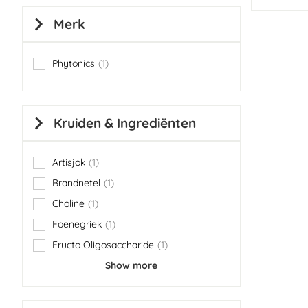
Merk
Phytonics
1
item
Kruiden & Ingrediënten
Artisjok
1
item
Brandnetel
1
item
Choline
1
item
Foenegriek
1
item
Fructo Oligosaccharide
1
item
Show more