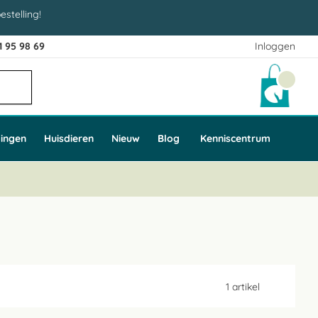
estelling!
1 95 98 69
Inloggen
Winke
ingen
Huisdieren
Nieuw
Blog
Kenniscentrum
1
artikel