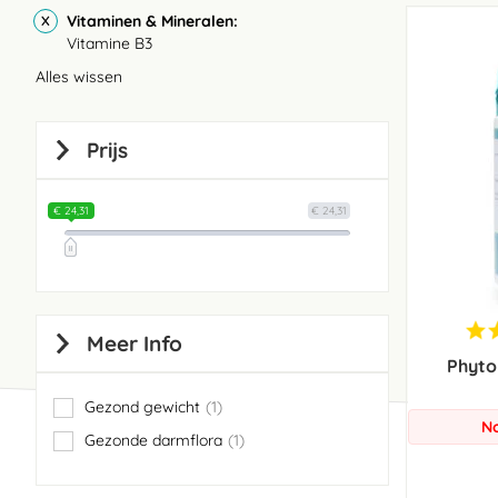
Vitaminen & Mineralen
Vitamine B3
Alles wissen
Prijs
€ 24,31
€ 24,31
Meer Info
Phyto
Gezond gewicht
1
item
No
Gezonde darmflora
1
item