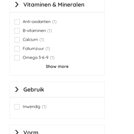
Vitaminen & Mineralen
Anti-oxidanten
1
item
B-vitaminen
1
item
Calcium
1
item
Foliumzuur
1
item
Omega 3-6-9
1
item
Show more
Gebruik
Inwendig
1
item
Vorm