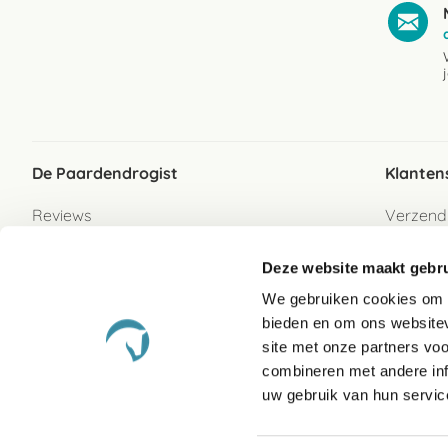
De Paardendrogist
Klanten
Reviews
Verzend
Over ons
Bezorgs
Deze website maakt gebru
Vacatures
Betaalwi
We gebruiken cookies om c
Contact
Retour
bieden en om ons websitev
Retour s
site met onze partners vo
combineren met andere inf
Garanti
uw gebruik van hun servic
Veelges