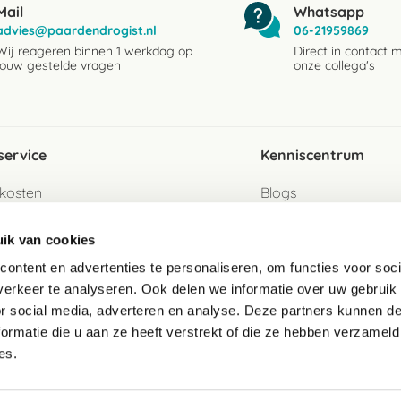
Mail
Whatsapp
advies@paardendrogist.nl
06-21959869
Wij reageren binnen 1 werkdag op
Direct in contact 
jouw gestelde vragen
onze collega's
service
Kenniscentrum
kosten
Blogs
ervice
Ingredientenwijzer
ik van cookies
jzen
Merken
ontent en advertenties te personaliseren, om functies voor soci
erkeer te analyseren. Ook delen we informatie over uw gebruik
turen als gast
or social media, adverteren en analyse. Deze partners kunnen 
ormatie die u aan ze heeft verstrekt of die ze hebben verzameld
e
es.
telde vragen