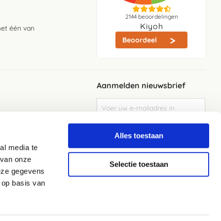
2144
beoordelingen
Kiyoh
met één van
Beoordeel
Aanmelden nieuwsbrief
Abonneer
u
op
Meld je aan
onze
Alles toestaan
nieuwsbrief
al media te
Elke week de beste acties en het laaste
nieuws in je eigen mailbox
 van onze
Selectie toestaan
deze gegevens
 op basis van