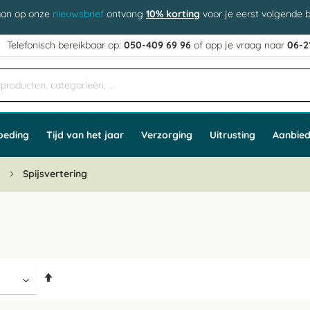
aan op onze
nieuwsbrief
ontvang
10% korting
voor je eerst volgende b
j
Telefonisch bereikbaar op:
050-409 69 96
of app
e vraag naar
06-2
oeding
Tijd van het jaar
Verzorging
Uitrusting
Aanbied
n
Spijsvertering
Van
hoog
naar