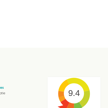
ies
9.4
atie