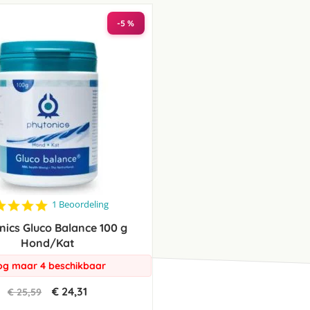
laag
sorteren
-5 %
5.0
1 Beoordeling
star
nics Gluco Balance 100 g
rating
Hond/Kat
g maar 4 beschikbaar
€ 24,31
€ 25,59