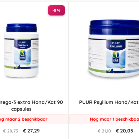
laag
sorteren
-5 %
ega-3 extra Hond/Kat 90
PUUR Psyllium Hond/Kat 
capsules
g maar 2 beschikbaar
Nog maar 1 beschikbaa
€ 27,29
€ 20,05
€ 28,73
€ 21,10