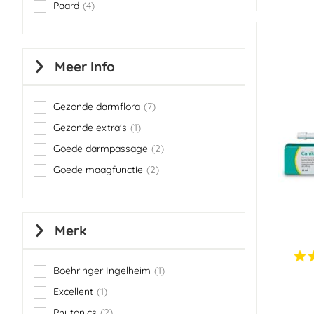
Paard
4
items
Meer Info
Gezonde darmflora
7
items
Gezonde extra's
1
item
Goede darmpassage
2
items
Goede maagfunctie
2
items
Merk
Boehringer Ingelheim
1
item
Excellent
1
item
Phytonics
2