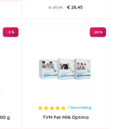
€ 28,45
€ 29,95
-5 %
-20 %
5.0
1 Beoordeling
star
100 g
TVM Pet Milk Optima
rating