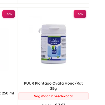
-5 %
-5 %
PUUR Plantago Ovata Hond/Kat
35g
t 250 ml
Nog maar 2 beschikbaar
€ 7,93