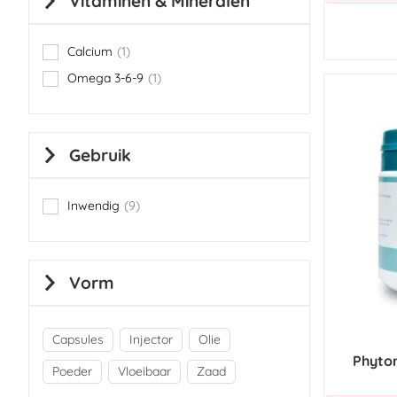
Vitaminen & Mineralen
Calcium
1
item
Omega 3-6-9
1
item
Gebruik
Inwendig
9
items
Vorm
Capsules
Injector
Olie
Phyton
Poeder
Vloeibaar
Zaad