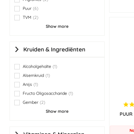
items
Puur
6
items
TVM
2
items
Show more
Kruiden & Ingrediënten
Alcoholgehalte
1
item
Alsemkruid
1
item
Anijs
1
item
Fructo Oligosaccharide
1
item
Gember
2
items
Show more
PUUR 
No