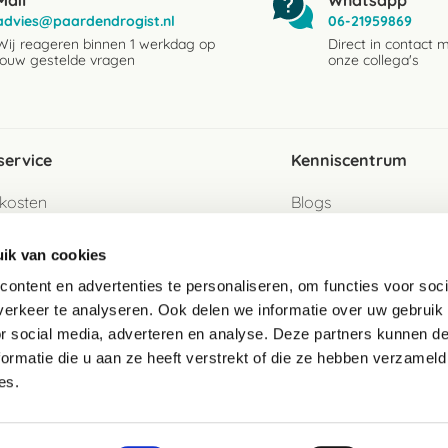
Mail
Whatsapp
advies@paardendrogist.nl
06-21959869
Wij reageren binnen 1 werkdag op
Direct in contact 
jouw gestelde vragen
onze collega's
service
Kenniscentrum
kosten
Blogs
ervice
Ingredientenwijzer
ik van cookies
jzen
Merken
ontent en advertenties te personaliseren, om functies voor soci
erkeer te analyseren. Ook delen we informatie over uw gebruik
turen als gast
or social media, adverteren en analyse. Deze partners kunnen 
ormatie die u aan ze heeft verstrekt of die ze hebben verzameld
e
es.
telde vragen