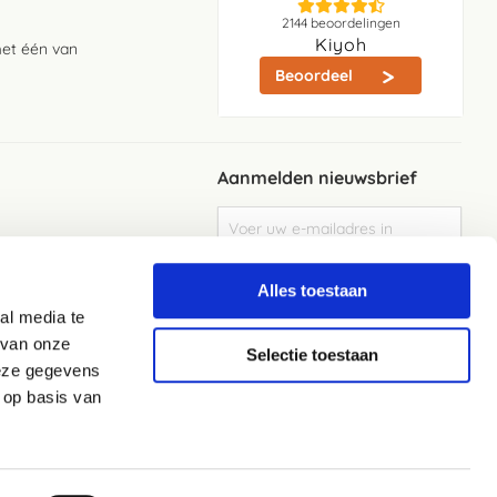
2144
beoordelingen
Kiyoh
met één van
Beoordeel
Aanmelden nieuwsbrief
Abonneer
u
op
Meld je aan
onze
Alles toestaan
nieuwsbrief
al media te
Elke week de beste acties en het laaste
nieuws in je eigen mailbox
 van onze
Selectie toestaan
deze gegevens
 op basis van