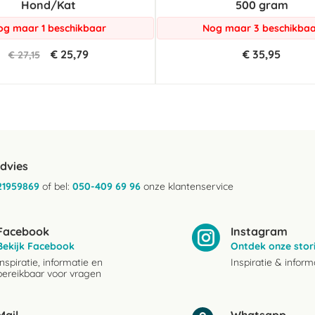
Hond/Kat
500 gram
og maar 1 beschikbaar
Nog maar 3 beschikba
€ 25,79
€ 35,95
€ 27,15
advies
21959869
of bel:
050-409 69 96
onze klantenservice
Facebook
Instagram
Bekijk Facebook
Ontdek onze stor
Inspiratie, informatie en
Inspiratie & inform
bereikbaar voor vragen