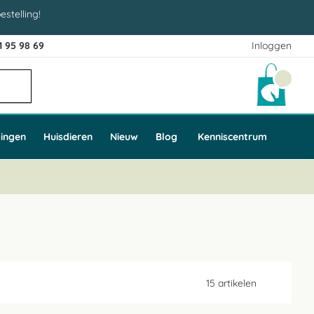
estelling!
1 95 98 69
Inloggen
Winke
ingen
Huisdieren
Nieuw
Blog
Kenniscentrum
15
artikelen