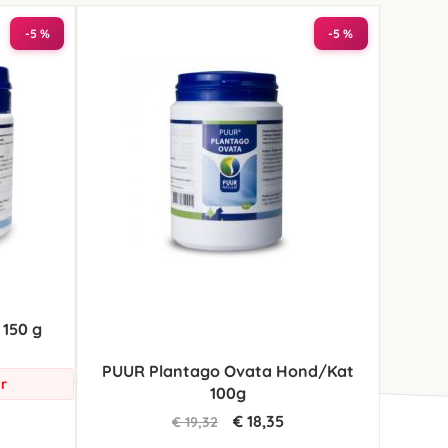
-5 %
-5 %
150 g
PUUR Plantago Ovata Hond/Kat
r
100g
€ 18,35
€ 19,32