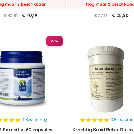
g maar 2 beschikbaar
Nog maar 2 beschikba
€ 40,19
€ 25,80
€ 42,31
€ 27,16
-5 %
5.0
5.0
1 Beoordeling
3 Beoordeli
star
star
 Parasitus 60 capsules
rating
Krachtig Kruid Beter Darm
rating