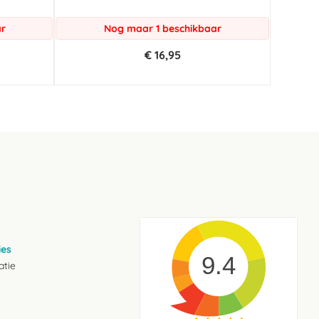
ar
Nog maar 1 beschikbaar
€ 16,95
ies
9.4
atie