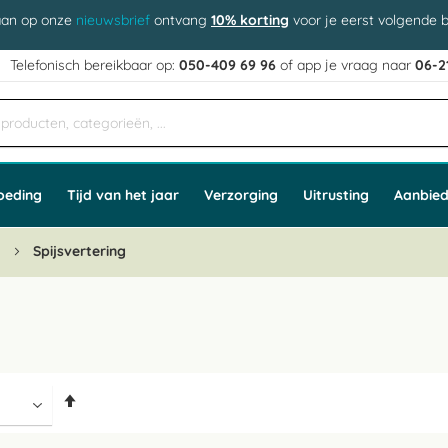
aan op onze
nieuwsbrief
ontvang
10% korting
voor je eerst volgende b
j
Telefonisch bereikbaar op:
050-409 69 96
of app
e vraag naar
06-2
oeding
Tijd van het jaar
Verzorging
Uitrusting
Aanbied
n
Spijsvertering
Van
hoog
naar