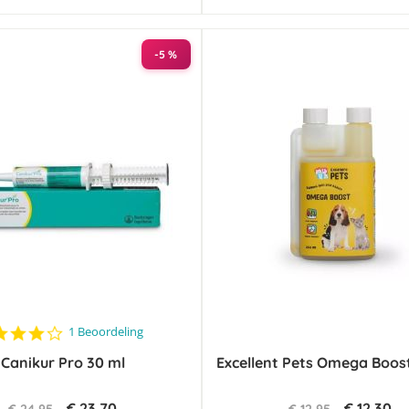
-5 %
4.0
1 Beoordeling
star
Canikur Pro 30 ml
rating
Excellent Pets Omega Boos
€ 23,70
€ 12,30