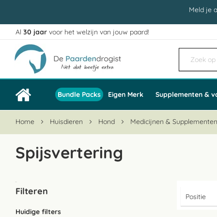
Meld je 
Al
30 jaar
voor het welzijn van jouw paard!
Ga
naar
de
inhoud
Bundle Packs
Eigen Merk
Supplementen & v
Home
Huisdieren
Hond
Medicijnen & Supplemente
Spijsvertering
Filteren
Huidige filters