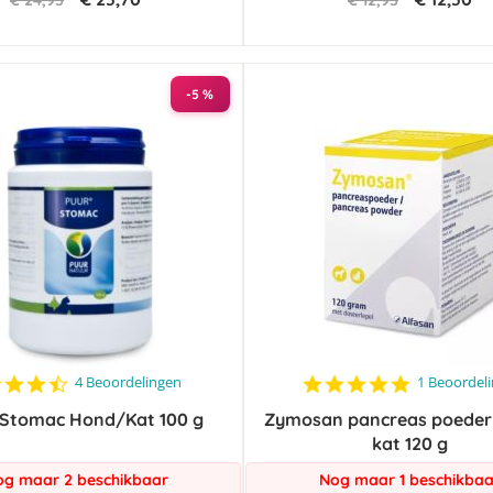
€ 24,95
€ 12,95
-5 %
4.5
5.0
4 Beoordelingen
1 Beoordel
star
star
Stomac Hond/Kat 100 g
rating
Zymosan pancreas poeder
rating
kat 120 g
g maar 2 beschikbaar
Nog maar 1 beschikbaa