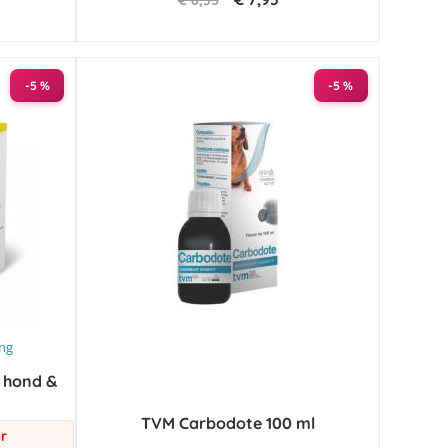
€ 8,35
-5 %
-5 %
ing
 hond &
TVM Carbodote 100 ml
r