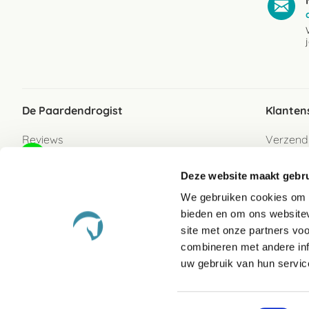
De Paardendrogist
Klanten
Reviews
Verzend
Over ons
Bezorgs
Deze website maakt gebru
Vacatures
Betaalwi
We gebruiken cookies om c
Contact
Retour
bieden en om ons websitev
Retour s
site met onze partners vo
combineren met andere inf
Garanti
uw gebruik van hun servic
Veelges