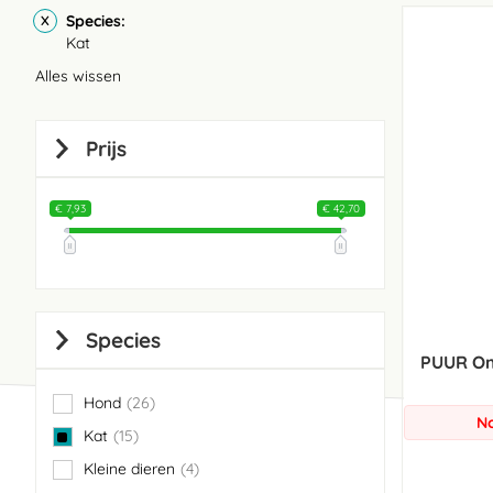
Species
Kat
Alles wissen
Prijs
€ 7,93
€ 42,70
Species
PUUR Om
Hond
26
items
No
Kat
15
items
Kleine dieren
4
items