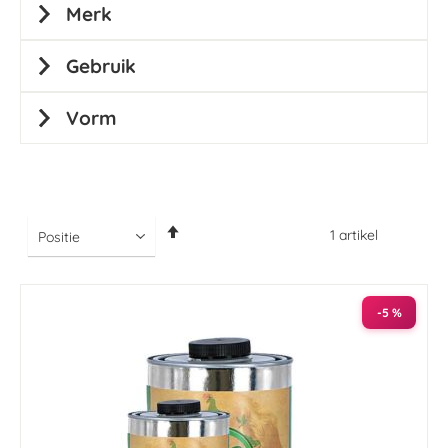
Merk
Gebruik
Vorm
Van
1
artikel
hoog
naar
laag
sorteren
-5 %