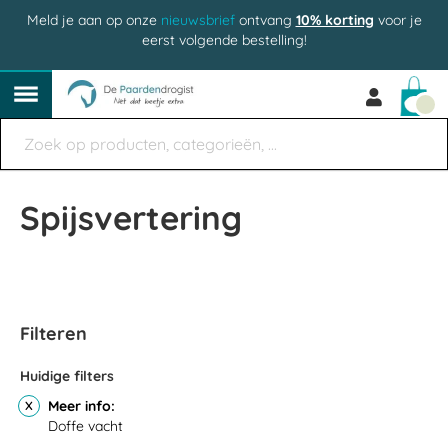
Meld je aan op onze
nieuwsbrief
ontvang
10% korting
voor je
eerst volgende bestelling!
Win
Spijsvertering
Filteren
Huidige filters
Meer info
Doffe vacht