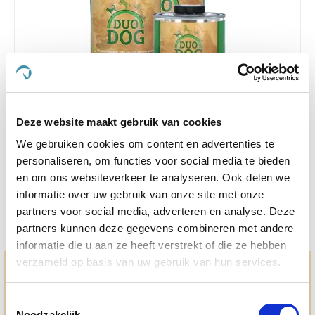
4.5
2 Beoordelingen
star
Duo Dog 250 ml
rating
Deze website maakt gebruik van cookies
Nog maar 3 beschikbaar
We gebruiken cookies om content en advertenties te
personaliseren, om functies voor social media te bieden
€ 12,83
€ 13,50
en om ons websiteverkeer te analyseren. Ook delen we
informatie over uw gebruik van onze site met onze
partners voor social media, adverteren en analyse. Deze
partners kunnen deze gegevens combineren met andere
informatie die u aan ze heeft verstrekt of die ze hebben
verzameld op basis van uw gebruik van hun services.
Hulp en advies nodig?
Toestemmingsselectie
Jouw paard gezond houden en krijgen. Dat is waar we het
allemaal voor doen. Bij De Paardendrogist worden we
Noodzakelijk