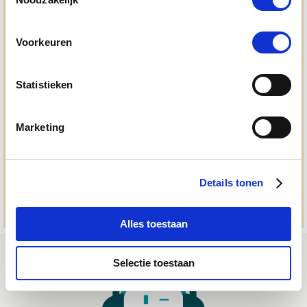
gedreven door onze visie: het leveren van producten van
topkwaliteit, uitgebreide informatieverstrekking en
"ouderwetse" service. Wij helpen je graag, doen wat wij
Voorkeuren
beloven en rusten pas als jij tevreden bent; dat menen we en
dat checken we ook.
Statistieken
Ma. t/m vrij 8:30 - 17:30 uur
050 - 409 69 96
Marketing
advies@paardendrogist.nl
Whatsapp met ons
06-2195 98 69
Details tonen
Stuur ons een bericht
Alles toestaan
Selectie toestaan