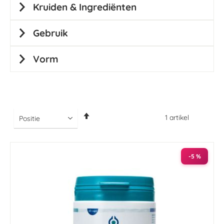
Kruiden & Ingrediënten
Gebruik
Vorm
Van
1
artikel
hoog
naar
laag
sorteren
-5 %