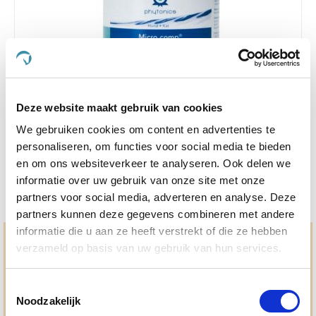
Deze website maakt gebruik van cookies
Phytonics Micro Comp 60 capsules Hond/Kat
We gebruiken cookies om content en advertenties te
€ 34,73
€ 36,56
personaliseren, om functies voor social media te bieden
en om ons websiteverkeer te analyseren. Ook delen we
informatie over uw gebruik van onze site met onze
partners voor social media, adverteren en analyse. Deze
partners kunnen deze gegevens combineren met andere
informatie die u aan ze heeft verstrekt of die ze hebben
Hulp en advies nodig?
verzameld op basis van uw gebruik van hun services.
Jouw paard gezond houden en krijgen. Dat is waar we het
allemaal voor doen. Bij De Paardendrogist worden we
Toestemmingsselectie
gedreven door onze visie: het leveren van producten van
Noodzakelijk
topkwaliteit, uitgebreide informatieverstrekking en