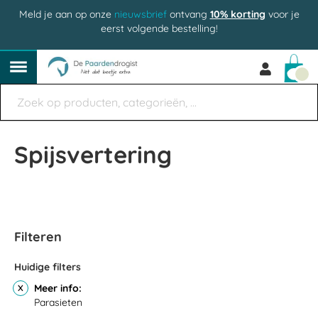
Meld je aan op onze
nieuwsbrief
ontvang
10% korting
voor je
eerst volgende bestelling!
Win
Spijsvertering
Filteren
Huidige filters
Meer info
Parasieten