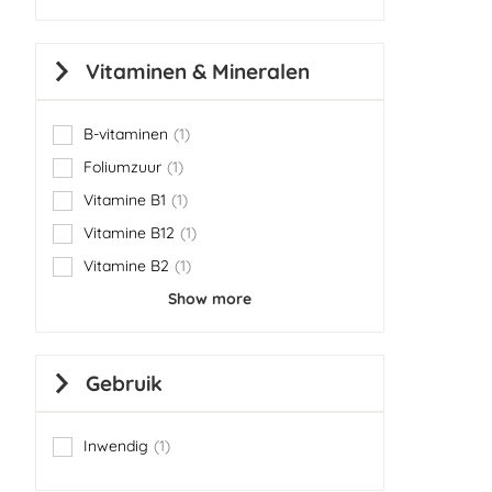
Vitaminen & Mineralen
B-vitaminen
1
item
Foliumzuur
1
item
Vitamine B1
1
item
Vitamine B12
1
item
Vitamine B2
1
item
Show more
Gebruik
Inwendig
1
item