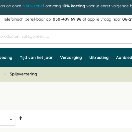
aan op onze
nieuwsbrief
ontvang
10% korting
voor je eerst volgende b
j
Telefonisch bereikbaar op:
050-409 69 96
of app
e vraag naar
06-2
oeding
Tijd van het jaar
Verzorging
Uitrusting
Aanbied
n
Spijsvertering
Van
hoog
naar