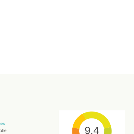
ies
9.4
atie