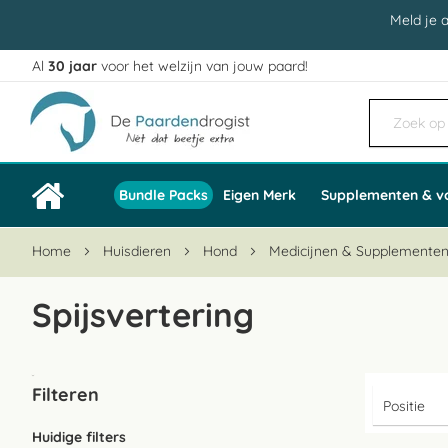
Meld je 
Al
30 jaar
voor het welzijn van jouw paard!
Ga
naar
de
inhoud
Bundle Packs
Eigen Merk
Supplementen & v
Home
Huisdieren
Hond
Medicijnen & Supplemente
Spijsvertering
Filteren
Huidige filters