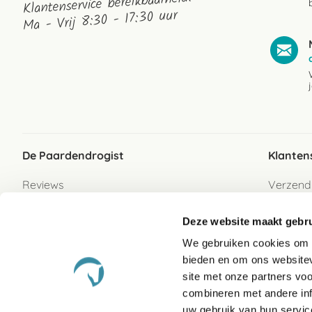
Klantenservice bereikbaarheid:
Ma - Vrij 8:30 - 17:30 uur
De Paardendrogist
Klanten
Reviews
Verzend
Over ons
Bezorgs
Deze website maakt gebru
Vacatures
Betaalwi
We gebruiken cookies om c
Contact
Retour
bieden en om ons websitev
Retour s
site met onze partners vo
combineren met andere inf
Garanti
uw gebruik van hun servic