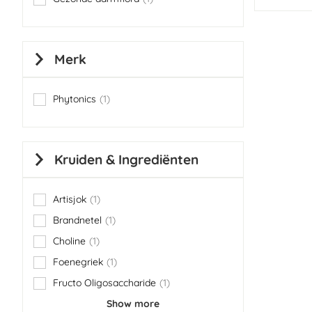
item
Merk
Phytonics
1
item
Kruiden & Ingrediënten
Artisjok
1
item
Brandnetel
1
item
Choline
1
item
Foenegriek
1
item
Fructo Oligosaccharide
1
item
Show more