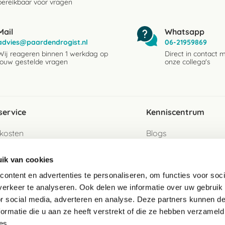
bereikbaar voor vragen
Mail
Whatsapp
advies@paardendrogist.nl
06-21959869
Wij reageren binnen 1 werkdag op
Direct in contact 
jouw gestelde vragen
onze collega's
service
Kenniscentrum
kosten
Blogs
ervice
Ingredientenwijzer
ik van cookies
jzen
Merken
ontent en advertenties te personaliseren, om functies voor soci
erkeer te analyseren. Ook delen we informatie over uw gebruik
turen als gast
or social media, adverteren en analyse. Deze partners kunnen 
ormatie die u aan ze heeft verstrekt of die ze hebben verzameld
e
es.