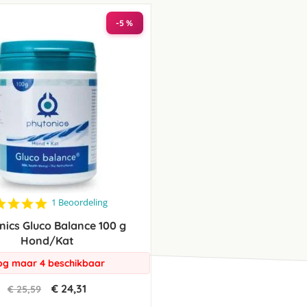
laag
sorteren
-5 %
5.0
1 Beoordeling
star
nics Gluco Balance 100 g
rating
Hond/Kat
g maar 4 beschikbaar
€ 24,31
€ 25,59