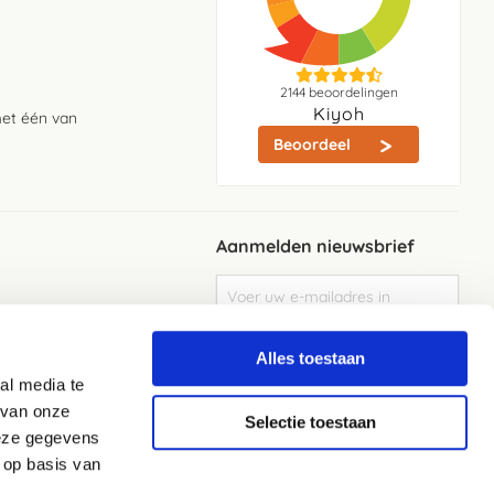
2144
beoordelingen
Kiyoh
met één van
Beoordeel
Aanmelden nieuwsbrief
Abonneer
u
op
Meld je aan
onze
Alles toestaan
nieuwsbrief
al media te
Elke week de beste acties en het laaste
nieuws in je eigen mailbox
 van onze
Selectie toestaan
deze gegevens
 op basis van