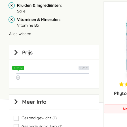
Kruiden & Ingrediënten
Salie
Vitaminen & Mineralen
Vitamine B5
Alles wissen
Prijs
€ 24,31
€ 24,31
Phyto
Meer Info
No
Gezond gewicht
1
item
Gezonde darmflora
1