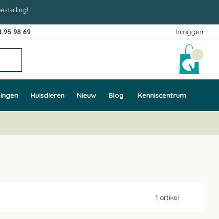
estelling!
1 95 98 69
Inloggen
Winke
ingen
Huisdieren
Nieuw
Blog
Kenniscentrum
1
artikel