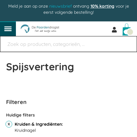
Meld je aan op onze
nieuwsbrief
ontvang
10% korting
voor je
eerst volgende bestelling!
Win
Spijsvertering
Filteren
Huidige filters
Kruiden & Ingrediënten
Kruidnagel