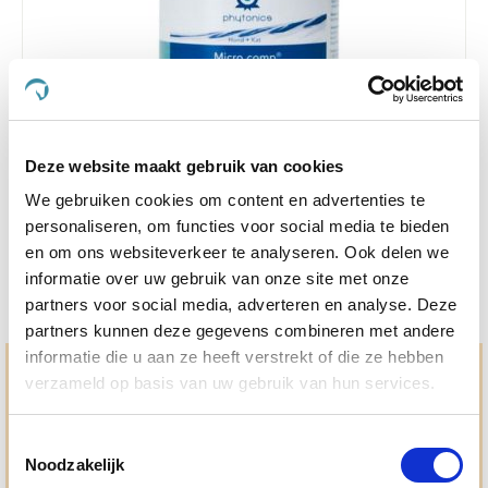
Deze website maakt gebruik van cookies
Phytonics Micro Comp 60 capsules Hond/Kat
We gebruiken cookies om content en advertenties te
€ 34,73
€ 36,56
personaliseren, om functies voor social media te bieden
en om ons websiteverkeer te analyseren. Ook delen we
informatie over uw gebruik van onze site met onze
partners voor social media, adverteren en analyse. Deze
partners kunnen deze gegevens combineren met andere
informatie die u aan ze heeft verstrekt of die ze hebben
Hulp en advies nodig?
verzameld op basis van uw gebruik van hun services.
Jouw paard gezond houden en krijgen. Dat is waar we het
allemaal voor doen. Bij De Paardendrogist worden we
Toestemmingsselectie
gedreven door onze visie: het leveren van producten van
Noodzakelijk
topkwaliteit, uitgebreide informatieverstrekking en