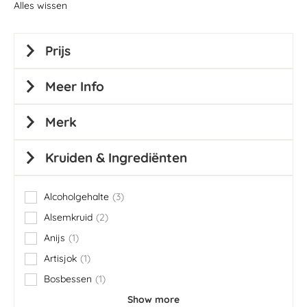
Alles wissen
Prijs
Meer Info
Merk
Kruiden & Ingrediënten
Alcoholgehalte
3
items
Alsemkruid
2
items
Anijs
1
item
Artisjok
1
item
Bosbessen
1
item
Show more