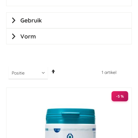
Gebruik
Vorm
Van
1
artikel
hoog
naar
laag
sorteren
-5 %