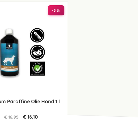
laag
sorteren
-5 %
m Paraffine Olie Hond 1 l
€ 16,10
€ 16,95