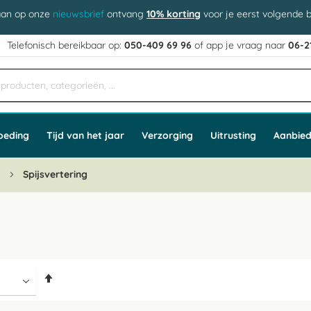
aan op onze
nieuwsbrief
ontvang
10% korting
voor je eerst volgende b
j
Telefonisch bereikbaar op:
050-409 69 96
of app
e vraag naar
06-2
oeding
Tijd van het jaar
Verzorging
Uitrusting
Aanbied
n
Spijsvertering
Van
hoog
naar