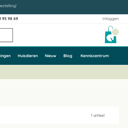
estelling!
1 95 98 69
Inloggen
Winke
ingen
Huisdieren
Nieuw
Blog
Kenniscentrum
1
artikel