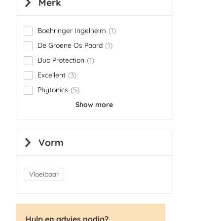
Merk
Boehringer Ingelheim
1
item
De Groene Os Paard
1
item
Duo Protection
1
item
Excellent
3
items
Phytonics
5
items
Show more
Vorm
Vloeibaar
Hulp en advies nodig?