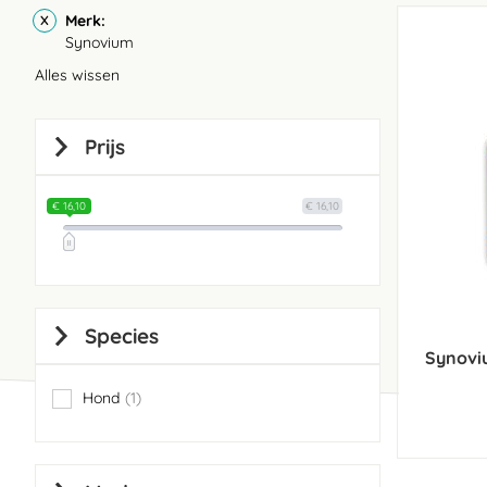
Merk
Synovium
Alles wissen
Prijs
€ 16,10
€ 16,10
Species
Synoviu
Hond
1
item