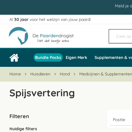
Meld je 
Al
30 jaar
voor het welzijn van jouw paard!
Ga
naar
de
inhoud
Bundle Packs
Eigen Merk
Supplementen & v
Home
Huisdieren
Hond
Medicijnen & Supplemente
Spijsvertering
Filteren
Huidige filters