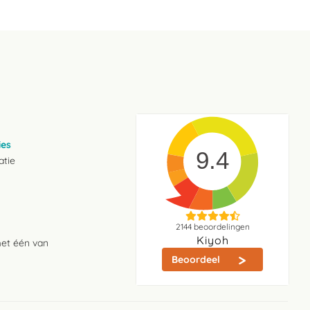
ies
9.4
atie
2144
beoordelingen
Kiyoh
met één van
Beoordeel