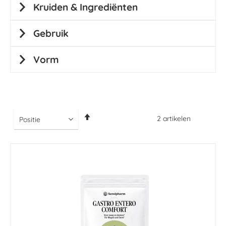
Kruiden & Ingrediënten
Gebruik
Vorm
Van
2
artikelen
hoog
naar
laag
sorteren