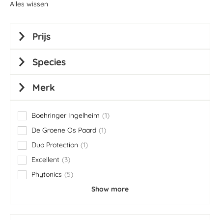
Alles wissen
Prijs
Species
Merk
Boehringer Ingelheim
1
item
De Groene Os Paard
1
item
Duo Protection
1
item
Excellent
3
items
Phytonics
5
items
Show more