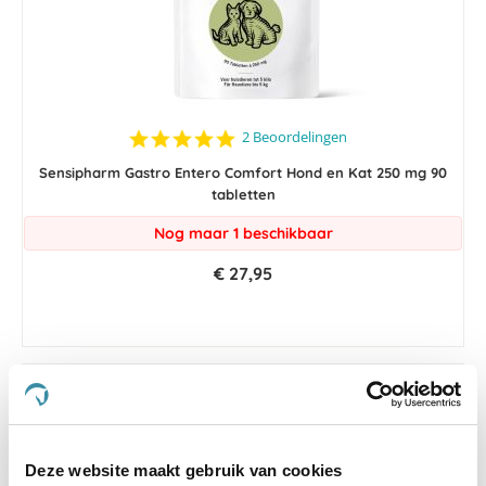
5.0
2 Beoordelingen
star
rating
Sensipharm Gastro Entero Comfort Hond en Kat 250 mg 90
tabletten
Nog maar 1 beschikbaar
€ 27,95
Deze website maakt gebruik van cookies